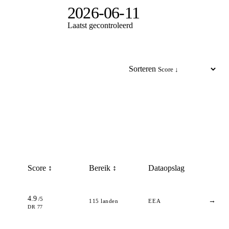
2026-06-11
Laatst gecontroleerd
Sorteren
Score ↕
Bereik ↕
Dataopslag
4.9
/5
→
115
landen
EEA
DR 77