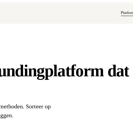
Platfor
undingplatform dat
lmethoden. Sorteer op
eggen.