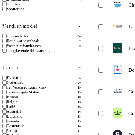
Scholen
Ch
1
Sportclubs
1
Verdienmodel
La
▾
Optionele fooi
34
Houd wat je ophaalt
32
Vaste platformkosten
30
Le
Terugkerende lidmaatschappen
1
Land
▾
1
Do
Frankrijk
25
Nederland
20
het Verenigd Koninkrijk
19
Go
de Verenigde Staten
19
Ierland
18
België
16
Italië
16
Australië
16
Go
Duitsland
15
Canada
15
Oostenrijk
14
Spanje
14