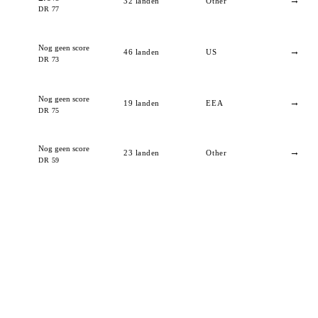
→
32
landen
Other
DR 77
Nog geen score
→
46
landen
US
DR 73
Nog geen score
→
19
landen
EEA
DR 75
Nog geen score
→
23
landen
Other
DR 59