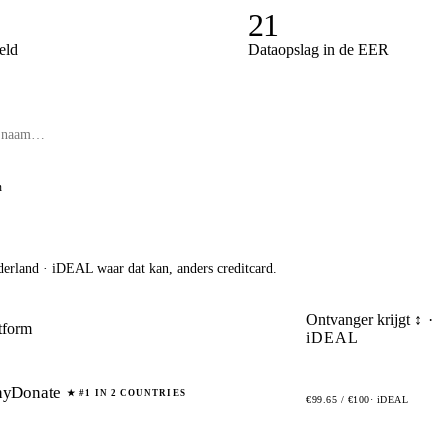
21
eld
Dataopslag in de EER
n
erland · iDEAL waar dat kan, anders creditcard.
Ontvanger krijgt ↕
·
tform
iDEAL
yDonate
★ #1 IN 2 COUNTRIES
€99.65 / €100
· iDEAL