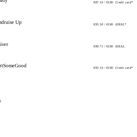
eady
€87.10 / €100
· Credit card*
ndraise Up
€93.50 / €100
· iDEAL*
iser
€99.71 / €100
· iDEAL
artSomeGood
€92.10 / €100
· Credit card*
s