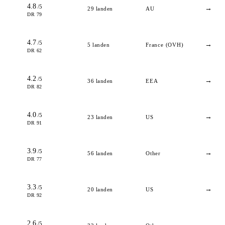
4.8
/5
→
29
landen
AU
DR 79
4.7
/5
→
5
landen
France (OVH)
DR 62
4.2
/5
→
36
landen
EEA
DR 82
4.0
/5
→
23
landen
US
DR 91
3.9
/5
→
56
landen
Other
DR 77
3.3
/5
→
20
landen
US
DR 92
2.6
/5