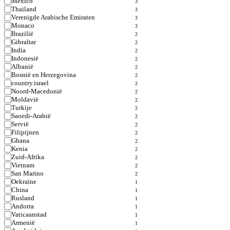
Mexico
3
Thailand
3
Verenigde Arabische Emiraten
3
Monaco
3
Brazilië
2
Gibraltar
2
India
2
Indonesië
2
Albanië
2
Bosnië en Herzegovina
2
country.israel
2
Noord-Macedonië
2
Moldavië
2
Turkije
2
Saoedi-Arabië
2
Servië
2
Filipijnen
2
Ghana
2
Kenia
2
Zuid-Afrika
2
Vietnam
2
San Marino
2
Oekraïne
1
China
1
Rusland
1
Andorra
1
Vaticaanstad
1
Armenië
1