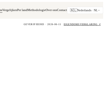
ms
Vergelijken
Per land
Methodologie
Over ons
Contact
🇳🇱
Nederlands ·
NL
GEVERIFIEERD · 2026-06-11
EIGENDOMSVERKLARING
↗