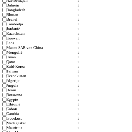
Azerbeidzjan
1
Bahrein
1
Bangladesh
1
Bhutan
1
Brunei
1
Cambodja
1
Jordanië
1
Kazachstan
1
Koeweit
1
Laos
1
Macau SAR van China
1
Mongolië
1
Oman
1
Qatar
1
Zuid-Korea
1
Taiwan
1
Oezbekistan
1
Algerije
1
Angola
1
Benin
1
Botswana
1
Egypte
1
Ethiopië
1
Gabon
1
Gambia
1
Ivoorkust
1
Madagaskar
1
Mauritius
1