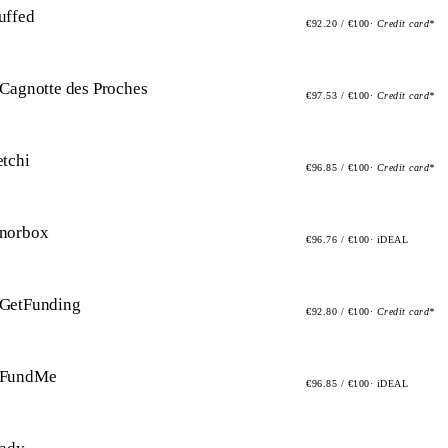
uffed
€92.20 / €100
· Credit card*
 Cagnotte des Proches
€97.53 / €100
· Credit card*
etchi
€96.85 / €100
· Credit card*
norbox
€96.76 / €100
· iDEAL
GetFunding
€92.80 / €100
· Credit card*
FundMe
€96.85 / €100
· iDEAL