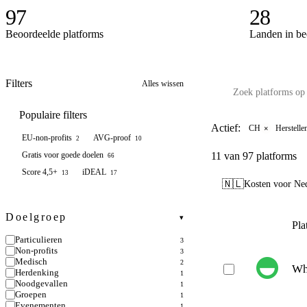
97
28
Beoordeelde platforms
Landen in be
Filters
Alles wissen
Populaire filters
Actief:
CH
Herstelle
×
EU-non-profits
AVG-proof
2
10
Gratis voor goede doelen
11
van 97 platforms
66
Score 4,5+
iDEAL
13
17
🇳🇱
Kosten voor Ned
Doelgroep
▾
Pla
Particulieren
3
Non-profits
3
Medisch
2
Wh
Herdenking
1
Noodgevallen
1
Groepen
1
Evenementen
1