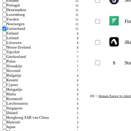
St
Finland
12
Portugal
12
Denemarken
11
Luxemburg
11
Zweden
11
Fu
Noorwegen
11
Zwitserland
11
Estland
8
Letland
8
iRa
Litouwen
8
Nieuw-Zeeland
8
Tsjechië
7
Griekenland
7
Polen
7
St
S
Slowakije
7
Slovenië
7
Bulgarije
6
Kroatië
6
Cyprus
6
Hongarije
6
Malta
6
DR =
Domain Rating by Ahref
Roemenië
6
Liechtenstein
6
Singapore
6
IJsland
5
Hongkong SAR van China
5
Maleisië
3
Japan
3