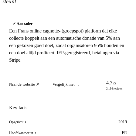
steunt.
✓ Aanrader
Een Frans online cagnotte- (groepspot) platform dat elke
collecte koppelt aan een automatische donatie van 5% aan
een gekozen goed doel, zodat organisatoren 95% houden en
een doel altijd profiteert. IFP-geregistreerd, betalingen via
Stripe.
4.7
/5
Naar de website ↗
Vergelijk met →
2,134 reviews
Key facts
2019
Opgericht
i
FR
Hoofdkantoor in
i