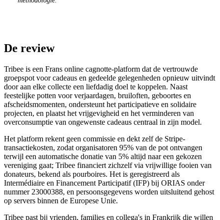
methodologie.
De review
Tribee is een Frans online cagnotte-platform dat de vertrouwde
groepspot voor cadeaus en gedeelde gelegenheden opnieuw uitvindt
door aan elke collecte een liefdadig doel te koppelen. Naast
feestelijke potten voor verjaardagen, bruiloften, geboortes en
afscheidsmomenten, ondersteunt het participatieve en solidaire
projecten, en plaatst het vrijgevigheid en het verminderen van
overconsumptie van ongewenste cadeaus centraal in zijn model.
Het platform rekent geen commissie en dekt zelf de Stripe-
transactiekosten, zodat organisatoren 95% van de pot ontvangen
terwijl een automatische donatie van 5% altijd naar een gekozen
vereniging gaat; Tribee financiert zichzelf via vrijwillige fooien van
donateurs, bekend als pourboires. Het is geregistreerd als
Intermédiaire en Financement Participatif (IFP) bij ORIAS onder
nummer 23000388, en persoonsgegevens worden uitsluitend gehost
op servers binnen de Europese Unie.
Tribee past bij vrienden, families en collega's in Frankrijk die willen