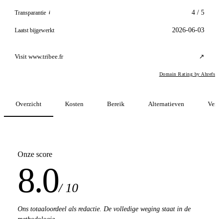
4 / 5
Transparantie
i
2026-06-03
Laatst bijgewerkt
Visit www.tribee.fr
↗
Domain Rating by Ahrefs
Overzicht
Kosten
Bereik
Alternatieven
Verg
Onze score
8.0
/ 10
Ons totaaloordeel als redactie. De volledige weging staat in de