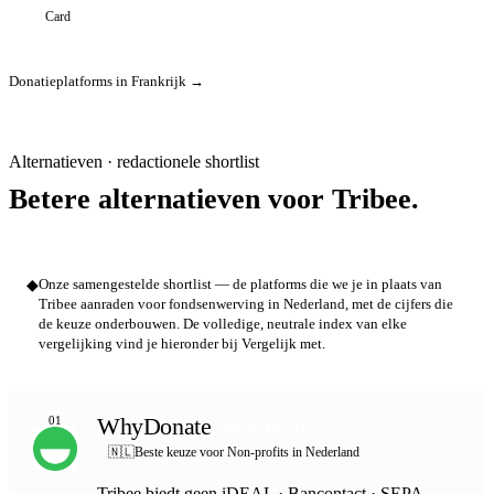
Card
Donatieplatforms in Frankrijk →
Alternatieven · redactionele shortlist
Betere alternatieven voor Tribee.
◆
Onze samengestelde shortlist — de platforms die we je in plaats van
Tribee aanraden voor fondsenwerving in Nederland, met de cijfers die
de keuze onderbouwen. De volledige, neutrale index van elke
vergelijking vind je hieronder bij Vergelijk met.
WhyDonate
01
BESTE KEUZE
🇳🇱
Beste keuze voor Non-profits in Nederland
Tribee biedt geen iDEAL · Bancontact · SEPA —