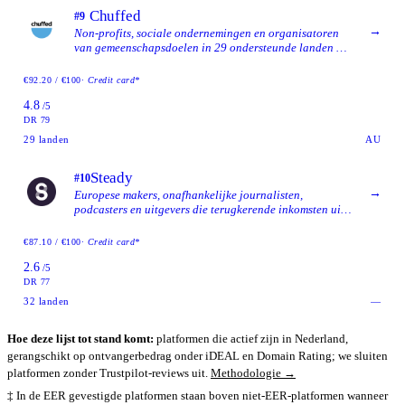
Chuffed
#9
→
Non-profits, sociale ondernemingen en organisatoren
van gemeenschapsdoelen in 29 ondersteunde landen die
een 100%-gratis, op fooien gebaseerd platform willen
en bereid zijn om vóór de lancering identiteitsverificatie
€92.20 / €100
· Credit card*
te voltooien.
4.8
/5
DR 79
29
landen
AU
Steady
#10
→
Europese makers, onafhankelijke journalisten,
podcasters en uitgevers die terugkerende inkomsten uit
betalende leden willen, in plaats van eenmalige
donatiecampagnes.
€87.10 / €100
· Credit card*
2.6
/5
DR 77
32
landen
—
Hoe deze lijst tot stand komt:
platformen die actief zijn in Nederland,
gerangschikt op ontvangerbedrag onder iDEAL en Domain Rating; we sluiten
platformen zonder Trustpilot-reviews uit.
Methodologie →
‡ In de EER gevestigde platformen staan boven niet-EER-platformen wanneer