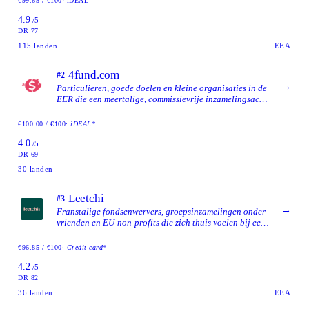
€99.65 / €100
· iDEAL
4.9
/5
DR 77
115
landen
EEA
4fund.com
#2
→
Particulieren, goede doelen en kleine organisaties in de
EER die een meertalige, commissievrije inzamelingsactie
willen, gedragen door een gevestigde Poolse
crowdfundingoperator met een EU-
€100.00 / €100
· iDEAL*
betaalinstellingsvergunning.
4.0
/5
DR 69
30
landen
—
Leetchi
#3
→
Franstalige fondsenwervers, groepsinzamelingen onder
vrienden en EU-non-profits die zich thuis voelen bij een
langer gevestigd platform.
€96.85 / €100
· Credit card*
4.2
/5
DR 82
36
landen
EEA