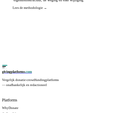
eigendomsstructuur, de weging en elke wijziging.
Lees de methodologie →
givingplatforms
.com
Vergelijk donatie-crowdfundingplatforms
— onafhankelijk en redactioneel
Platforms
WhyDonate