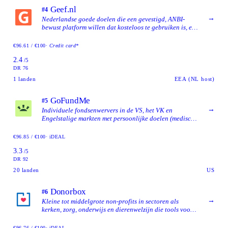
Geef.nl
#4
→
Nederlandse goede doelen die een gevestigd, ANBI-
bewust platform willen dat kosteloos te gebruiken is, en
donateurs die willen dat het grootste deel van hun gift
bij het doel terechtkomt.
€96.61 / €100
· Credit card*
2.4
/5
DR 76
1
landen
EEA (NL host)
GoFundMe
#5
→
Individuele fondsenwervers in de VS, het VK en
Engelstalige markten met persoonlijke doelen (medisch,
herdenking, noodgevallen) waar merkbereik
belangrijker is dan EU-gegevensopslag.
€96.85 / €100
· iDEAL
3.3
/5
DR 92
20
landen
US
Donorbox
#6
→
Kleine tot middelgrote non-profits in sectoren als
kerken, zorg, onderwijs en dierenwelzijn die tools voor
terugkerende giften, kostendekking door de donateur en
een beheerd donatieformulier willen zonder zich te
€96.76 / €100
· iDEAL