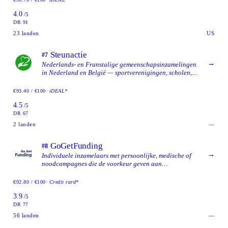
binden aan een CRM-platform.
4.0
/5
DR 91
23
landen
US
Steunactie
#7
→
Nederlands- en Franstalige gemeenschapsinzamelingen
in Nederland en België — sportverenigingen, scholen,
kerken en lokale non-profits — die een eenvoudig, btw-
transparant platform willen met wekelijkse
€93.40 / €100
· iDEAL*
uitbetalingen en geen minimumdoel.
4.5
/5
DR 67
2
landen
—
GoGetFunding
#8
→
Individuele inzamelaars met persoonlijke, medische of
noodcampagnes die de voorkeur geven aan
platformkosten betaald door de inzamelaar boven
fooien van donateurs, met brede internationale
€92.80 / €100
· Credit card*
landelijke beschikbaarheid.
3.9
/5
DR 77
56
landen
—