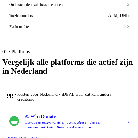
6
Ondersteunde lokale betaalmethoden
AFM, DNB
Toezichthouders
20
Platforms hier
01 · Platforms
Vergelijk alle platforms die actief zijn
in Nederland
Kosten voor Nederland · iDEAL waar dat kan, anders
🇳🇱
creditcard.
WhyDonate
#1
→
Europese non-profits en particulieren die een
transparant, betaalbaar en AVG-conform
crowdfundingplatform willen met brede meertalige en
multi-valuta-ondersteuning.