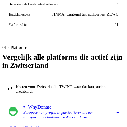
4
Ondersteunde lokale betaalmethoden
FINMA, Cantonal tax authorities, ZEWO
Toezichthouders
11
Platforms hier
01 · Platforms
Vergelijk alle platforms die actief zijn
in Zwitserland
Kosten voor Zwitserland · TWINT waar dat kan, anders
🇨🇭
creditcard.
WhyDonate
#1
→
Europese non-profits en particulieren die een
transparant, betaalbaar en AVG-conform
crowdfundingplatform willen met brede meertalige en
multi-valuta-ondersteuning.