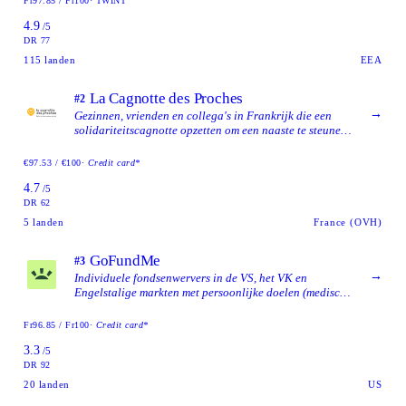
Fr97.85 / Fr100
· TWINT
4.9
/5
DR 77
115
landen
EEA
La Cagnotte des Proches
#2
→
Gezinnen, vrienden en collega's in Frankrijk die een
solidariteitscagnotte opzetten om een naaste te steunen
die te maken heeft met ziekte, een handicap, een
ongeval, zorg rond het levenseinde of een overlijden.
€97.53 / €100
· Credit card*
4.7
/5
DR 62
5
landen
France (OVH)
GoFundMe
#3
→
Individuele fondsenwervers in de VS, het VK en
Engelstalige markten met persoonlijke doelen (medisch,
herdenking, noodgevallen) waar merkbereik
belangrijker is dan EU-gegevensopslag.
Fr96.85 / Fr100
· Credit card*
3.3
/5
DR 92
20
landen
US