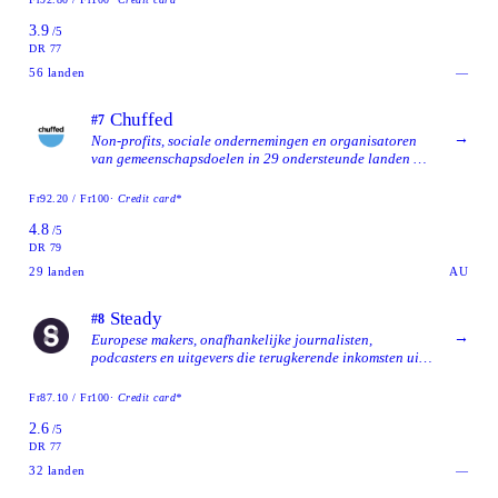
landelijke beschikbaarheid.
3.9
/5
DR 77
56
landen
—
Chuffed
#7
→
Non-profits, sociale ondernemingen en organisatoren
van gemeenschapsdoelen in 29 ondersteunde landen die
een 100%-gratis, op fooien gebaseerd platform willen
en bereid zijn om vóór de lancering identiteitsverificatie
Fr92.20 / Fr100
· Credit card*
te voltooien.
4.8
/5
DR 79
29
landen
AU
Steady
#8
→
Europese makers, onafhankelijke journalisten,
podcasters en uitgevers die terugkerende inkomsten uit
betalende leden willen, in plaats van eenmalige
donatiecampagnes.
Fr87.10 / Fr100
· Credit card*
2.6
/5
DR 77
32
landen
—