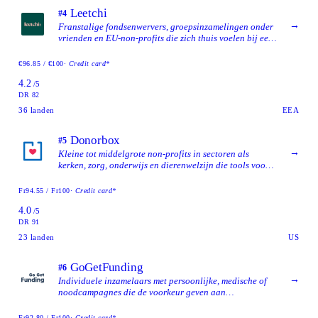
Leetchi
#4
→
Franstalige fondsenwervers, groepsinzamelingen onder
vrienden en EU-non-profits die zich thuis voelen bij een
langer gevestigd platform.
€96.85 / €100
· Credit card*
4.2
/5
DR 82
36
landen
EEA
Donorbox
#5
→
Kleine tot middelgrote non-profits in sectoren als
kerken, zorg, onderwijs en dierenwelzijn die tools voor
terugkerende giften, kostendekking door de donateur en
een beheerd donatieformulier willen zonder zich te
Fr94.55 / Fr100
· Credit card*
binden aan een CRM-platform.
4.0
/5
DR 91
23
landen
US
GoGetFunding
#6
→
Individuele inzamelaars met persoonlijke, medische of
noodcampagnes die de voorkeur geven aan
platformkosten betaald door de inzamelaar boven
fooien van donateurs, met brede internationale
Fr92.80 / Fr100
· Credit card*