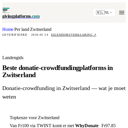
🇳🇱
NL
givingplatforms
.com
Home
Per land
Zwitserland
·
·
GEVERIFIEERD · 2026-05-14
EIGENDOMSVERKLARING
↗
Landengids
Beste donatie-crowdfundingplatforms in
Zwitserland
Donatie-crowdfunding in Zwitserland — wat je moet
weten
Topkeuze voor Zwitserland
Van Fr100 via TWINT komt er met
WhyDonate
Fr97.85