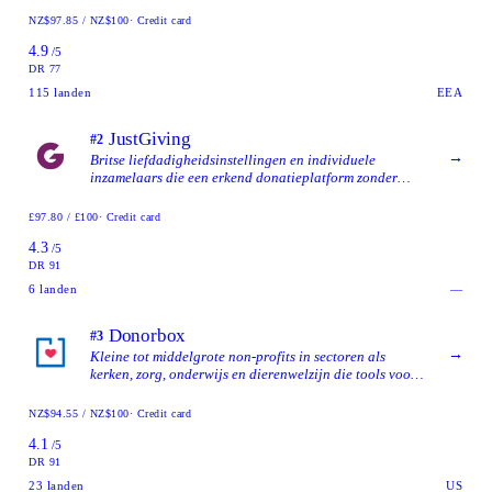
multi-valuta-ondersteuning.
NZ$97.85 / NZ$100
· Credit card
4.9
/5
DR 77
115
landen
EEA
JustGiving
#2
→
Britse liefdadigheidsinstellingen en individuele
inzamelaars die een erkend donatieplatform zonder
platformkosten willen met Gift Aid-ondersteuning en een
volledig gratis directe-donatie-optie.
£97.80 / £100
· Credit card
4.3
/5
DR 91
6
landen
—
Donorbox
#3
→
Kleine tot middelgrote non-profits in sectoren als
kerken, zorg, onderwijs en dierenwelzijn die tools voor
terugkerende giften, kostendekking door de donateur en
een beheerd donatieformulier willen zonder zich te
NZ$94.55 / NZ$100
· Credit card
binden aan een CRM-platform.
4.1
/5
DR 91
23
landen
US