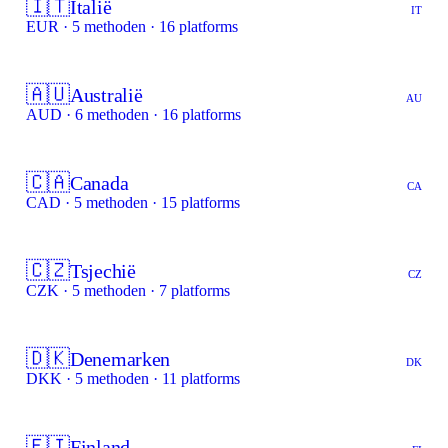
🇮🇹
Italië
IT
EUR · 5 methoden · 16 platforms
🇦🇺
Australië
AU
AUD · 6 methoden · 16 platforms
🇨🇦
Canada
CA
CAD · 5 methoden · 15 platforms
🇨🇿
Tsjechië
CZ
CZK · 5 methoden · 7 platforms
🇩🇰
Denemarken
DK
DKK · 5 methoden · 11 platforms
🇫🇮
Finland