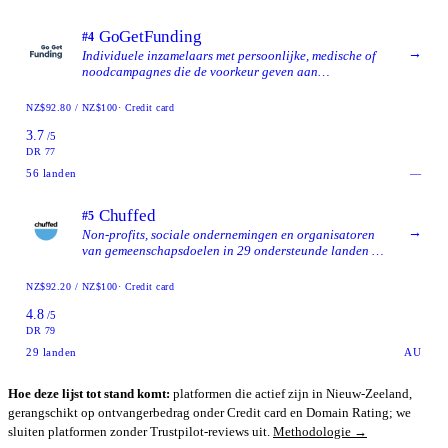
GoGetFunding
#4
→
Individuele inzamelaars met persoonlijke, medische of
noodcampagnes die de voorkeur geven aan
platformkosten betaald door de inzamelaar boven
fooien van donateurs, met brede internationale
NZ$92.80 / NZ$100
· Credit card
landelijke beschikbaarheid.
3.7
/5
DR 77
56
landen
—
Chuffed
#5
→
Non-profits, sociale ondernemingen en organisatoren
van gemeenschapsdoelen in 29 ondersteunde landen die
een 100%-gratis, op fooien gebaseerd platform willen
en bereid zijn om vóór de lancering identiteitsverificatie
NZ$92.20 / NZ$100
· Credit card
te voltooien.
4.8
/5
DR 79
29
landen
AU
Hoe deze lijst tot stand komt:
platformen die actief zijn in Nieuw-Zeeland,
gerangschikt op ontvangerbedrag onder Credit card en Domain Rating; we
sluiten platformen zonder Trustpilot-reviews uit.
Methodologie →