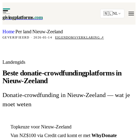
🇳🇱
NL
givingplatforms
.com
Home
Per land
Nieuw-Zeeland
·
·
GEVERIFIEERD · 2026-05-14
EIGENDOMSVERKLARING
↗
Landengids
Beste donatie-crowdfundingplatforms in
Nieuw-Zeeland
Donatie-crowdfunding in Nieuw-Zeeland — wat je
moet weten
Topkeuze voor Nieuw-Zeeland
Van NZ$100 via Credit card komt er met
WhyDonate