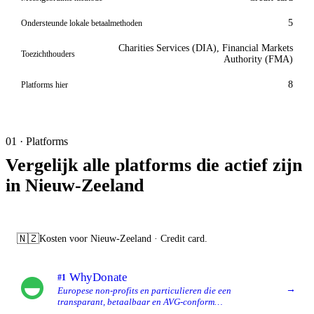
5
Ondersteunde lokale betaalmethoden
Charities Services (DIA), Financial Markets
Toezichthouders
Authority (FMA)
8
Platforms hier
01 · Platforms
Vergelijk alle platforms die actief zijn
in Nieuw-Zeeland
🇳🇿
Kosten voor Nieuw-Zeeland · Credit card.
WhyDonate
#1
→
Europese non-profits en particulieren die een
transparant, betaalbaar en AVG-conform
crowdfundingplatform willen met brede meertalige en