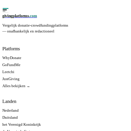
givingplatforms
.com
Vergelijk donatie-crowdfundingplatforms
— onafhankelijk en redactioneel
Platforms
WhyDonate
GoFundMe
Leetchi
JustGiving
Alles bekijken →
Landen
Nederland
Duitsland
het Verenigd Koninkrijk