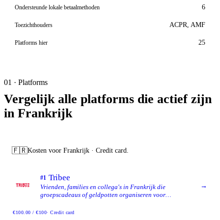
6
Ondersteunde lokale betaalmethoden
ACPR, AMF
Toezichthouders
25
Platforms hier
01 · Platforms
Vergelijk alle platforms die actief zijn
in Frankrijk
🇫🇷
Kosten voor Frankrijk · Credit card.
Tribee
#1
→
Vrienden, families en collega's in Frankrijk die
groepscadeaus of geldpotten organiseren voor
gelegenheden zoals verjaardagen, bruiloften en
afscheidsmomenten en die willen dat een deel van elke
€100.00 / €100
· Credit card
collecte een milieu-, onderwijs- of gezondheidsdoel