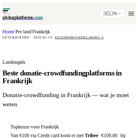
🇳🇱
NL
givingplatforms
.com
Home
Per land
Frankrijk
·
·
GEVERIFIEERD · 2026-05-14
EIGENDOMSVERKLARING
↗
Landengids
Beste donatie-crowdfundingplatforms in
Frankrijk
Donatie-crowdfunding in Frankrijk — wat je moet
weten
Topkeuze voor Frankrijk
Van €100 via Credit card komt er met
Tribee
€100.00
bij