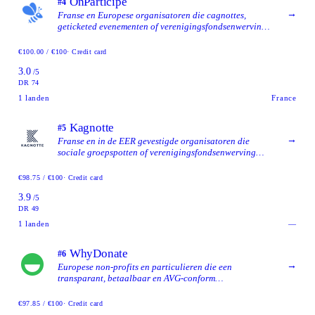
OnParticipe
#4
→
Franse en Europese organisatoren die cagnottes,
geticketed evenementen of verenigingsfondsenwerving
uitvoeren en een no-commission, in Frankrijk gehost
platform met identiteitscontroles willen, en die de
€100.00 / €100
· Credit card
voorwaarden over inactiviteits- en terugbetalingskosten
3.0
zullen lezen.
/5
DR 74
1
landen
France
Kagnotte
#5
→
Franse en in de EER gevestigde organisatoren die
sociale groepspotten of verenigingsfondsenwerving
uitvoeren en die lage, transparante prijzen per bijdrage
en onbeperkte uitbetalingen zonder extra kosten willen,
€98.75 / €100
· Credit card
en die geen Engelse-eerst internationale ervaring nodig
3.9
hebben.
/5
DR 49
1
landen
—
WhyDonate
#6
→
Europese non-profits en particulieren die een
transparant, betaalbaar en AVG-conform
crowdfundingplatform willen met brede meertalige en
multi-valuta-ondersteuning.
€97.85 / €100
· Credit card