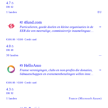
4.7
steunt.
/5
DR 62
1
landen
EU
4fund.com
#2
→
Particulieren, goede doelen en kleine organisaties in de
EER die een meertalige, commissievrije inzamelingsactie
willen, gedragen door een gevestigde Poolse
crowdfundingoperator met een EU-
€100.00 / €100
· Credit card
betaalinstellingsvergunning.
4.0
/5
DR 69
30
landen
—
HelloAsso
#3
→
Franse verenigingen, clubs en non-profits die donaties,
lidmaatschappen en evenementbetalingen willen innen
zonder platformcommissie en met volledige doorgifte
van fondsen.
€100.00 / €100
· Credit card
4.3
/5
DR 92
1
landen
France (Microsoft Azure)