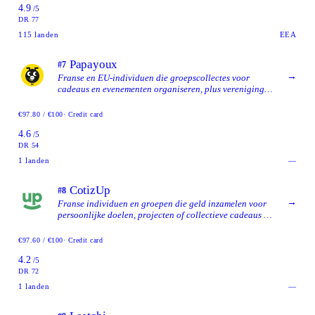
4.9
/5
DR 77
115
landen
EEA
Papayoux
#7
→
Franse en EU-individuen die groepscollectes voor
cadeaus en evenementen organiseren, plus verenigingen
die solidaire campagnes voeren, en die een gereguleerd
Frans platform met flexibele kostenafhandeling willen.
€97.80 / €100
· Credit card
4.6
/5
DR 54
1
landen
—
CotizUp
#8
→
Franse individuen en groepen die geld inzamelen voor
persoonlijke doelen, projecten of collectieve cadeaus en
die een eenvoudige cagnotte zonder platformcommissie
en met een keep-it-all-model willen.
€97.60 / €100
· Credit card
4.2
/5
DR 72
1
landen
—