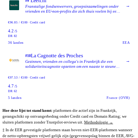
Leetchi
#9
→
Franstalige fondsenwervers, groepsinzamelingen onder
vrienden en EU-non-profits die zich thuis voelen bij een
langer gevestigd platform.
€96.85 / €100
· Credit card
4.2
/5
DR 82
36
landen
EEA
La Cagnotte des Proches
#10
→
Gezinnen, vrienden en collega's in Frankrijk die een
solidariteitscagnotte opzetten om een naaste te steunen
die te maken heeft met ziekte, een handicap, een
ongeval, zorg rond het levenseinde of een overlijden.
€97.53 / €100
· Credit card
4.7
/5
DR 62
5
landen
France (OVH)
Hoe deze lijst tot stand komt:
platformen die actief zijn in Frankrijk,
gerangschikt op ontvangerbedrag onder Credit card en Domain Rating; we
sluiten platformen zonder Trustpilot-reviews uit.
Methodologie →
‡ In de EER gevestigde platformen staan boven niet-EER-platformen wanneer
de netto-opbrengsten vrijwel gelijk zijn (gegevensopslag binnen de EER, AVG-