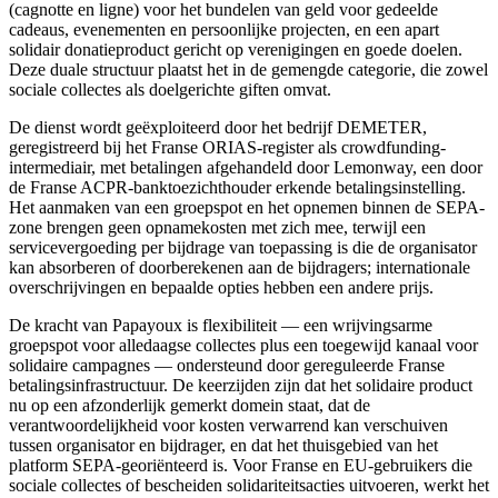
(cagnotte en ligne) voor het bundelen van geld voor gedeelde
cadeaus, evenementen en persoonlijke projecten, en een apart
solidair donatieproduct gericht op verenigingen en goede doelen.
Deze duale structuur plaatst het in de gemengde categorie, die zowel
sociale collectes als doelgerichte giften omvat.
De dienst wordt geëxploiteerd door het bedrijf DEMETER,
geregistreerd bij het Franse ORIAS-register als crowdfunding-
intermediair, met betalingen afgehandeld door Lemonway, een door
de Franse ACPR-banktoezichthouder erkende betalingsinstelling.
Het aanmaken van een groepspot en het opnemen binnen de SEPA-
zone brengen geen opnamekosten met zich mee, terwijl een
servicevergoeding per bijdrage van toepassing is die de organisator
kan absorberen of doorberekenen aan de bijdragers; internationale
overschrijvingen en bepaalde opties hebben een andere prijs.
De kracht van Papayoux is flexibiliteit — een wrijvingsarme
groepspot voor alledaagse collectes plus een toegewijd kanaal voor
solidaire campagnes — ondersteund door gereguleerde Franse
betalingsinfrastructuur. De keerzijden zijn dat het solidaire product
nu op een afzonderlijk gemerkt domein staat, dat de
verantwoordelijkheid voor kosten verwarrend kan verschuiven
tussen organisator en bijdrager, en dat het thuisgebied van het
platform SEPA-georiënteerd is. Voor Franse en EU-gebruikers die
sociale collectes of bescheiden solidariteitsacties uitvoeren, werkt het