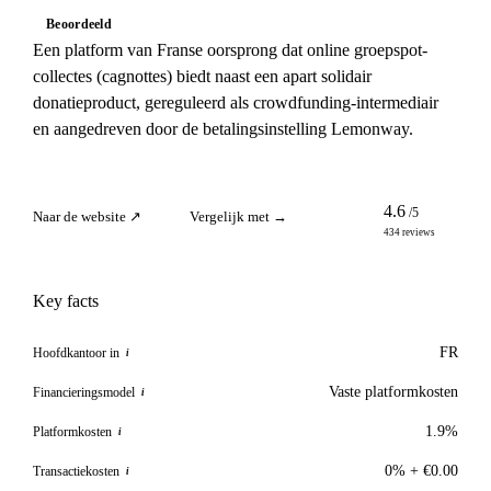
Beoordeeld
Een platform van Franse oorsprong dat online groepspot-
collectes (cagnottes) biedt naast een apart solidair
donatieproduct, gereguleerd als crowdfunding-intermediair
en aangedreven door de betalingsinstelling Lemonway.
4.6
/5
Naar de website ↗
Vergelijk met →
434 reviews
Key facts
FR
Hoofdkantoor in
i
Vaste platformkosten
Financieringsmodel
i
1.9%
Platformkosten
i
0% + €0.00
Transactiekosten
i