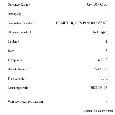
€97.80 / €100
Ontvanger krijgt
i
—
Dataopslag
i
DEMETER, RCS Paris 800087975
Geregistreerde entiteit
i
1–3 dagen
Uitbetaalsnelheid
i
1
Landen
i
6
Talen
i
4.6 / 5
Trustpilot
i
54 / 100
Domain Rating
i
3 / 5
Transparantie
i
2026-06-03
Laatst bijgewerkt
Visit www.papayoux.com
↗
Domain Rating by Ahrefs