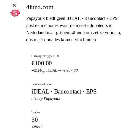
4fund.com
02
Papayoux biedt geen iDEAL · Bancontact · EPS —
juist de methodes waar de meeste donateurs in
Nederland naar grijpen. 4fund.com zet ze vooraan,
dus meer donaties komen vlot binnen.
Ontvanger krijgt / €100
€100.00
op iDEAL — vs €97.80
+€2.20
Lokale methodes
iDEAL · Bancontact · EPS
niet op Papayoux
Landen
30
vs 1
+29