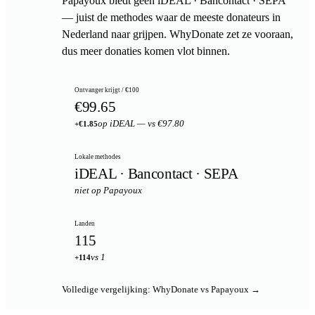
Papayoux biedt geen iDEAL · Bancontact · SEPA
— juist de methodes waar de meeste donateurs in
Nederland naar grijpen. WhyDonate zet ze vooraan,
dus meer donaties komen vlot binnen.
Ontvanger krijgt / €100
€99.65
op iDEAL — vs €97.80
+€1.85
Lokale methodes
iDEAL · Bancontact · SEPA
niet op Papayoux
Landen
115
vs 1
+114
Volledige vergelijking: WhyDonate vs Papayoux →