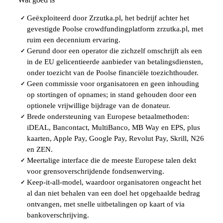
Geëxploiteerd door Zrzutka.pl, het bedrijf achter het
✓
gevestigde Poolse crowdfundingplatform zrzutka.pl, met
ruim een decennium ervaring.
Gerund door een operator die zichzelf omschrijft als een
✓
in de EU gelicentieerde aanbieder van betalingsdiensten,
onder toezicht van de Poolse financiële toezichthouder.
Geen commissie voor organisatoren en geen inhouding
✓
op stortingen of opnames; in stand gehouden door een
optionele vrijwillige bijdrage van de donateur.
Brede ondersteuning van Europese betaalmethoden:
✓
iDEAL, Bancontact, MultiBanco, MB Way en EPS, plus
kaarten, Apple Pay, Google Pay, Revolut Pay, Skrill, N26
en ZEN.
Meertalige interface die de meeste Europese talen dekt
✓
voor grensoverschrijdende fondsenwerving.
Keep-it-all-model, waardoor organisatoren ongeacht het
✓
al dan niet behalen van een doel het opgehaalde bedrag
ontvangen, met snelle uitbetalingen op kaart of via
bankoverschrijving.