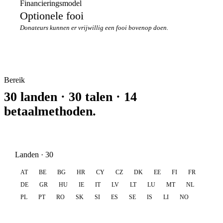
Financieringsmodel
Optionele fooi
Donateurs kunnen er vrijwillig een fooi bovenop doen.
Bereik
30 landen · 30 talen · 14
betaalmethoden.
Landen · 30
AT
BE
BG
HR
CY
CZ
DK
EE
FI
FR
DE
GR
HU
IE
IT
LV
LT
LU
MT
NL
PL
PT
RO
SK
SI
ES
SE
IS
LI
NO