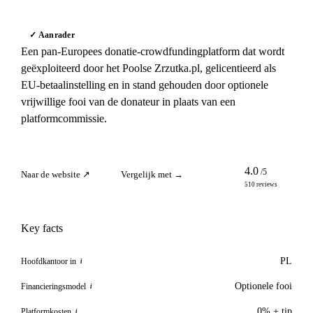
✓ Aanrader
Een pan-Europees donatie-crowdfundingplatform dat wordt
geëxploiteerd door het Poolse Zrzutka.pl, gelicentieerd als
EU-betaalinstelling en in stand gehouden door optionele
vrijwillige fooi van de donateur in plaats van een
platformcommissie.
4.0
/5
Naar de website ↗
Vergelijk met →
510 reviews
Key facts
PL
Hoofdkantoor in
i
Optionele fooi
Financieringsmodel
i
0% + tip
Platformkosten
i