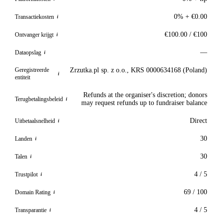
0% + €0.00
Transactiekosten
i
€100.00 / €100
Ontvanger krijgt
i
—
Dataopslag
i
Geregistreerde
Zrzutka.pl sp. z o.o., KRS 0000634168 (Poland)
i
entiteit
Refunds at the organiser's discretion; donors
Terugbetalingsbeleid
i
may request refunds up to fundraiser balance
Direct
Uitbetaalsnelheid
i
30
Landen
i
30
Talen
i
4 / 5
Trustpilot
i
69 / 100
Domain Rating
i
4 / 5
Transparantie
i