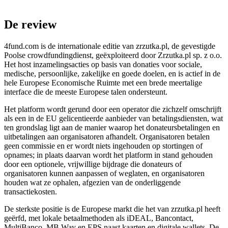
De review
4fund.com is de internationale editie van zrzutka.pl, de gevestigde
Poolse crowdfundingdienst, geëxploiteerd door Zrzutka.pl sp. z o.o.
Het host inzamelingsacties op basis van donaties voor sociale,
medische, persoonlijke, zakelijke en goede doelen, en is actief in de
hele Europese Economische Ruimte met een brede meertalige
interface die de meeste Europese talen ondersteunt.
Het platform wordt gerund door een operator die zichzelf omschrijft
als een in de EU gelicentieerde aanbieder van betalingsdiensten, wat
ten grondslag ligt aan de manier waarop het donateursbetalingen en
uitbetalingen aan organisatoren afhandelt. Organisatoren betalen
geen commissie en er wordt niets ingehouden op stortingen of
opnames; in plaats daarvan wordt het platform in stand gehouden
door een optionele, vrijwillige bijdrage die donateurs of
organisatoren kunnen aanpassen of weglaten, en organisatoren
houden wat ze ophalen, afgezien van de onderliggende
transactiekosten.
De sterkste positie is de Europese markt die het van zrzutka.pl heeft
geërfd, met lokale betaalmethoden als iDEAL, Bancontact,
MultiBanco, MB Way en EPS naast kaarten en digitale wallets. De