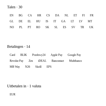
Talen · 30
EN
BG
CA
HR
CS
DA
NL
ET
FI
FR
GL
DE
EL
HU
IS
IT
GA
LT
LV
MT
NO
PL
PT
RO
SK
SL
ES
SV
TR
UK
Betalingen · 14
Card
BLIK
Przelewy24
Apple Pay
Google Pay
Revolut Pay
Zen
iDEAL
Bancontact
Multibanco
MB Way
N26
Skrill
EPS
Uitbetalen in · 1 valuta
EUR