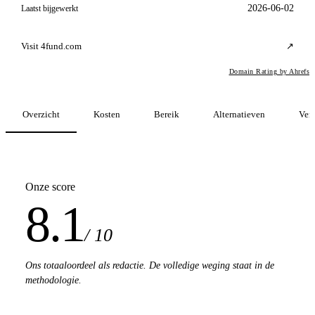
2026-06-02
Laatst bijgewerkt
Visit 4fund.com
↗
Domain Rating by Ahrefs
Overzicht
Kosten
Bereik
Alternatieven
Verg
Onze score
8.1
/ 10
Ons totaaloordeel als redactie. De volledige weging staat in de
methodologie.