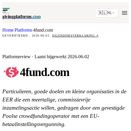
🇳🇱
NL
givingplatforms
.com
Home
Platforms
4fund.com
·
·
GEVERIFIEERD · 2026-06-02
EIGENDOMSVERKLARING
↗
Platformreview · Laatst bijgewerkt 2026-06-02
4fund.com
Particulieren, goede doelen en kleine organisaties in de
EER die een meertalige, commissievrije
inzamelingsactie willen, gedragen door een gevestigde
Poolse crowdfundingoperator met een EU-
betaalinstellingsvergunning.