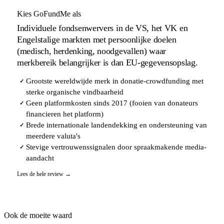
Kies GoFundMe als
Individuele fondsenwervers in de VS, het VK en
Engelstalige markten met persoonlijke doelen
(medisch, herdenking, noodgevallen) waar
merkbereik belangrijker is dan EU-gegevensopslag.
Grootste wereldwijde merk in donatie-crowdfunding met
✓
sterke organische vindbaarheid
Geen platformkosten sinds 2017 (fooien van donateurs
✓
financieren het platform)
Brede internationale landendekking en ondersteuning van
✓
meerdere valuta's
Stevige vertrouwenssignalen door spraakmakende media-
✓
aandacht
Lees de hele review →
Ook de moeite waard