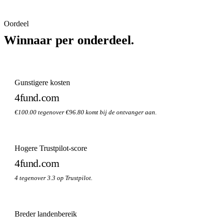
Oordeel
Winnaar per onderdeel.
Gunstigere kosten
4fund.com
€100.00 tegenover €96.80 komt bij de ontvanger aan.
Hogere Trustpilot-score
4fund.com
4 tegenover 3.3 op Trustpilot.
Breder landenbereik