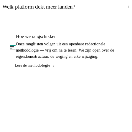
Welk platform dekt meer landen?
Hoe we rangschikken
Onze ranglijsten volgen uit een openbare redactionele
methodologie — vrij om na te lezen. We zijn open over de
eigendomsstructuur, de weging en elke wijziging.
Lees de methodologie →