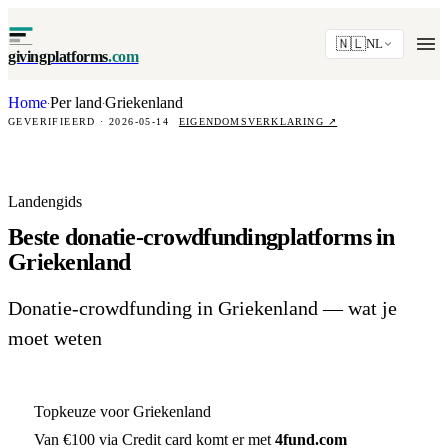
🇳🇱
NL
givingplatforms
.com
Home
Per land
Griekenland
·
·
GEVERIFIEERD · 2026-05-14
EIGENDOMSVERKLARING
↗
Landengids
Beste donatie-crowdfundingplatforms in
Griekenland
Donatie-crowdfunding in Griekenland — wat je
moet weten
Topkeuze voor Griekenland
Van €100 via Credit card komt er met
4fund.com