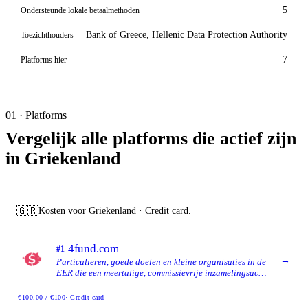
5
Ondersteunde lokale betaalmethoden
Bank of Greece, Hellenic Data Protection Authority
Toezichthouders
7
Platforms hier
01 · Platforms
Vergelijk alle platforms die actief zijn
in Griekenland
🇬🇷
Kosten voor Griekenland · Credit card.
4fund.com
#1
→
Particulieren, goede doelen en kleine organisaties in de
EER die een meertalige, commissievrije inzamelingsactie
willen, gedragen door een gevestigde Poolse
crowdfundingoperator met een EU-
€100.00 / €100
· Credit card
betaalinstellingsvergunning.