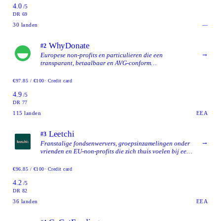
4.0
/5
DR 69
30
landen
—
WhyDonate
#2
→
Europese non-profits en particulieren die een
transparant, betaalbaar en AVG-conform
crowdfundingplatform willen met brede meertalige en
multi-valuta-ondersteuning.
€97.85 / €100
· Credit card
4.9
/5
DR 77
115
landen
EEA
Leetchi
#3
→
Franstalige fondsenwervers, groepsinzamelingen onder
vrienden en EU-non-profits die zich thuis voelen bij een
langer gevestigd platform.
€96.85 / €100
· Credit card
4.2
/5
DR 82
36
landen
EEA