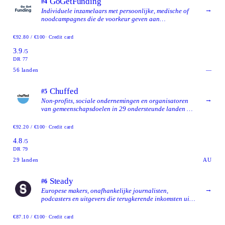
GoGetFunding
#4
→
Individuele inzamelaars met persoonlijke, medische of
noodcampagnes die de voorkeur geven aan
platformkosten betaald door de inzamelaar boven
fooien van donateurs, met brede internationale
€92.80 / €100
· Credit card
landelijke beschikbaarheid.
3.9
/5
DR 77
56
landen
—
Chuffed
#5
→
Non-profits, sociale ondernemingen en organisatoren
van gemeenschapsdoelen in 29 ondersteunde landen die
een 100%-gratis, op fooien gebaseerd platform willen
en bereid zijn om vóór de lancering identiteitsverificatie
€92.20 / €100
· Credit card
te voltooien.
4.8
/5
DR 79
29
landen
AU
Steady
#6
→
Europese makers, onafhankelijke journalisten,
podcasters en uitgevers die terugkerende inkomsten uit
betalende leden willen, in plaats van eenmalige
donatiecampagnes.
€87.10 / €100
· Credit card