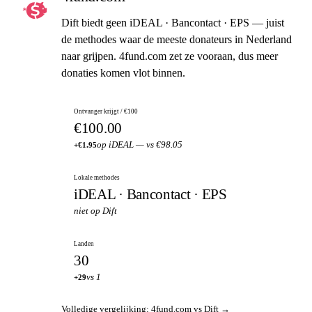
Dift biedt geen iDEAL · Bancontact · EPS — juist
de methodes waar de meeste donateurs in Nederland
naar grijpen. 4fund.com zet ze vooraan, dus meer
donaties komen vlot binnen.
Ontvanger krijgt / €100
€100.00
op iDEAL — vs €98.05
+€1.95
Lokale methodes
iDEAL · Bancontact · EPS
niet op Dift
Landen
30
vs 1
+29
Volledige vergelijking: 4fund.com vs Dift →