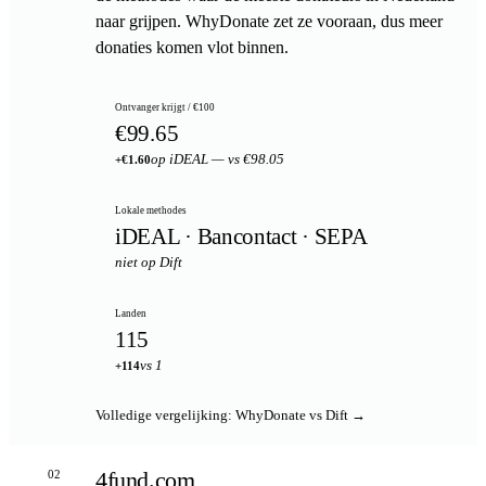
naar grijpen. WhyDonate zet ze vooraan, dus meer
donaties komen vlot binnen.
Ontvanger krijgt / €100
€99.65
op iDEAL — vs €98.05
+€1.60
Lokale methodes
iDEAL · Bancontact · SEPA
niet op Dift
Landen
115
vs 1
+114
Volledige vergelijking: WhyDonate vs Dift →
4fund.com
02