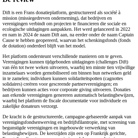
Dift is een Frans donatieplatform, gestructureerd als société à
mission (missiegedreven onderneming), dat bedrijven en
verenigingen verbindt om projecten te financieren die sociale en
ecologische uitdagingen aanpakken. Het werd gelanceerd in 2022
en nam in 2024 de naam Dift aan, na eerder onder de naam Captain
Cause te hebben geopereerd, waarvan het schenkingsfonds (fonds
de dotation) onderdeel blijft van het model.
Het platform ondersteunt verschillende manieren om te geven.
Verenigingen kunnen tijdgebonden uitdagingen (challenges Dift)
van één tot twee weken uitvoeren, waarbij ten minste tien vrijwillige
inzamelaars worden gemobiliseerd om binnen hun netwerken geld
in te zamelen; individuen kunnen solidariteitspotten (cagnottes
solidaires) creëren voor gescreende partnerverenigingen; en
bedrijven kunnen acties voor corporate giving uitvoeren. Donaties
aan erkende verenigingen genereren automatisch belastingbewijzen,
waarbij het platform de fiscale documentatie voor individuele en
zakelijke donateurs verzorgt.
De kracht is de gestructureerde, campagne-gebaseerde aanpak van
verenigingsfondsenwerving en bedrijfsfilantropie, met screening van
begunstigde verenigingen en ingebouwde verwerking van
belastingbewijzen. De keerzijden zijn een op Frankrijk gerichte,