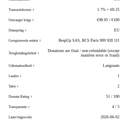
1.7% + €0.25
Transactiekosten
i
€98.05 / €100
Ontvanger krijgt
i
EU
Dataopslag
i
RespUp SAS, RCS Paris 909 928 111
Geregistreerde entiteit
i
Donations are final / non-refundable (except
Terugbetalingsbeleid
i
manifest error or fraud)
Langzaam
Uitbetaalsnelheid
i
1
Landen
i
2
Talen
i
51 / 100
Domain Rating
i
4 / 5
Transparantie
i
2026-06-02
Laatst bijgewerkt