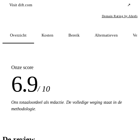
Visit dift.com
↗
Domain Rating by Ahrefs
Overzicht
Kosten
Bereik
Alternatieven
Verg
Onze score
6.9
/ 10
Ons totaaloordeel als redactie. De volledige weging staat in de
methodologie.
De review