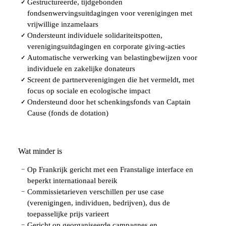
Gestructureerde, tijdgebonden
✓
fondsenwervingsuitdagingen voor verenigingen met
vrijwillige inzamelaars
Ondersteunt individuele solidariteitspotten,
✓
verenigingsuitdagingen en corporate giving-acties
Automatische verwerking van belastingbewijzen voor
✓
individuele en zakelijke donateurs
Screent de partnerverenigingen die het vermeldt, met
✓
focus op sociale en ecologische impact
Ondersteund door het schenkingsfonds van Captain
✓
Cause (fonds de dotation)
Wat minder is
Op Frankrijk gericht met een Franstalige interface en
−
beperkt internationaal bereik
Commissietarieven verschillen per use case
−
(verenigingen, individuen, bedrijven), dus de
toepasselijke prijs varieert
Gericht op georganiseerde campagnes en
−