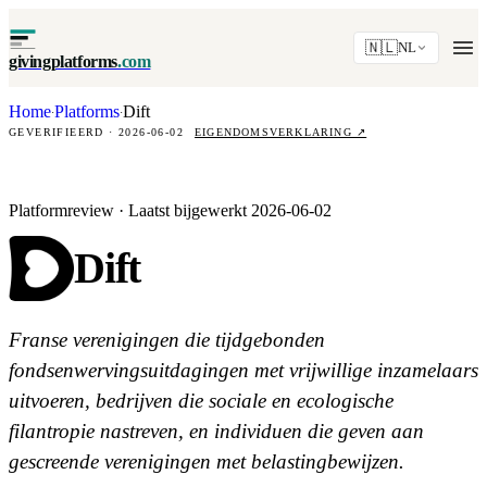
🇳🇱
NL
givingplatforms
.com
Home
Platforms
Dift
·
·
GEVERIFIEERD · 2026-06-02
EIGENDOMSVERKLARING
↗
Platformreview · Laatst bijgewerkt 2026-06-02
Dift
Franse verenigingen die tijdgebonden
fondsenwervingsuitdagingen met vrijwillige inzamelaars
uitvoeren, bedrijven die sociale en ecologische
filantropie nastreven, en individuen die geven aan
gescreende verenigingen met belastingbewijzen.