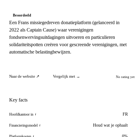
Beoordeeld
Een Frans missiegedreven donatieplatform (gelanceerd in
2022 als Captain Cause) waar verenigingen
fondsenwervingsuitdagingen uitvoeren en particulieren
solidariteitspotten creëren voor gescreende verenigingen, met
automatische belastingbewijzen.
Naar de website ↗
Vergelijk met →
No rating yet
Key facts
FR
Hoofdkantoor in
i
Houd wat je ophaalt
Financieringsmodel
i
0%
Platformkosten
i