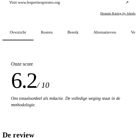
Visit www.lespetitespierres.org
↗
Domain Rating by Ahrefs
Overzicht
Kosten
Bereik
Alternatieven
Verg
Onze score
6.2
/ 10
Ons totaaloordeel als redactie. De volledige weging staat in de
methodologie.
De review