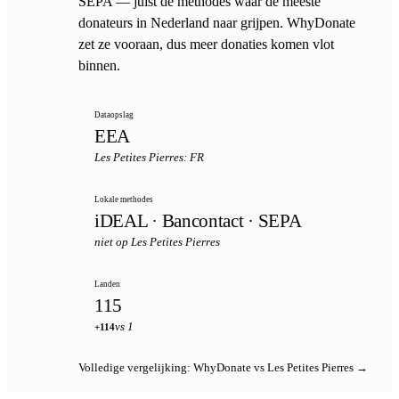
SEPA — juist de methodes waar de meeste
donateurs in Nederland naar grijpen. WhyDonate
zet ze vooraan, dus meer donaties komen vlot
binnen.
Dataopslag
EEA
Les Petites Pierres: FR
Lokale methodes
iDEAL · Bancontact · SEPA
niet op Les Petites Pierres
Landen
115
vs 1
+114
Volledige vergelijking: WhyDonate vs Les Petites Pierres →