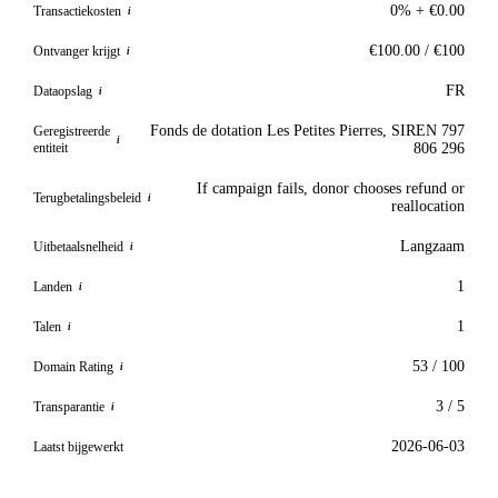
0% + €0.00
Transactiekosten
i
€100.00 / €100
Ontvanger krijgt
i
FR
Dataopslag
i
Fonds de dotation Les Petites Pierres, SIREN 797
Geregistreerde
i
entiteit
806 296
If campaign fails, donor chooses refund or
Terugbetalingsbeleid
i
reallocation
Langzaam
Uitbetaalsnelheid
i
1
Landen
i
1
Talen
i
53 / 100
Domain Rating
i
3 / 5
Transparantie
i
2026-06-03
Laatst bijgewerkt