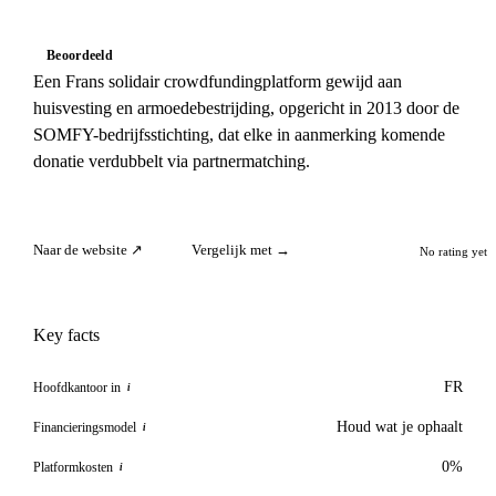
Beoordeeld
Een Frans solidair crowdfundingplatform gewijd aan
huisvesting en armoedebestrijding, opgericht in 2013 door de
SOMFY-bedrijfsstichting, dat elke in aanmerking komende
donatie verdubbelt via partnermatching.
Naar de website ↗
Vergelijk met →
No rating yet
Key facts
FR
Hoofdkantoor in
i
Houd wat je ophaalt
Financieringsmodel
i
0%
Platformkosten
i