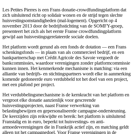
Les Petites Pierres is een Frans donatie-crowdfundingplatform dat
zich uitsluitend richt op solidair wonen en de strijd tegen slechte
huisvestingsomstandigheden (mal-logement). Opgericht op 4
november 2013 door de bedrijfsstichting van de SOMFY-groep,
presenteert het zich als het eerste Franse crowdfundingplatform
gewijd aan huisvestingsgerelateerde sociale doelen.
Het platform wordt gerund als een fonds de dotation — een Frans
schenkingsfonds — in plaats van als commercieel bedrijf, en een
bankpartnerschap met Crédit Agricole des Savoie vergoedt de
bankcommissies, waardoor verenigingen zonder platformcommissie
kunnen innen. Het kenmerkende mechanisme is matching: via een
alliantie van bedrijfs- en stichtingspartners wordt elke in aanmerking
komende gedoneerde euro verdubbeld tot het doel van een project,
met een plafond per project.
Het verdubbelingsmechanisme is de kernkracht van het platform en
vergroot elke donatie aanzienlijk voor gescreende
huisvestingsprojecten, naast Franse verwerking van
belastingbewijzen en gepersonaliseerde campagne-ondersteuning.
De keerzijden zijn reikwijdte en bereik: het platform is uitsluitend
Franstalig en in euro, beperkt tot huisvestings- en anti-
armoedeverenigingen die in Frankrijk actief zijn, en matching geldt
alleen tot het campagnedoel. Voor Franse verenigingen in de