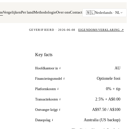
ms
Vergelijken
Per land
Methodologie
Over ons
Contact
🇳🇱
Nederlands ·
NL
GEVERIFIEERD · 2026-06-08
EIGENDOMSVERKLARING
↗
Key facts
AU
Hoofdkantoor in
i
Optionele fooi
Financieringsmodel
i
0% + tip
Platformkosten
i
2.5% + A$0.00
Transactiekosten
i
A$97.50 / A$100
Ontvanger krijgt
i
Australia (US backup)
Dataopslag
i