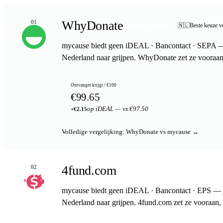
WhyDonate
01
🇳🇱
Beste keuze v
BESTE KEUZE
mycause biedt geen iDEAL · Bancontact · SEPA — 
Nederland naar grijpen. WhyDonate zet ze vooraan
Ontvanger krijgt / €100
€99.65
op iDEAL — vs €97.50
+€2.15
Volledige vergelijking: WhyDonate vs mycause →
4fund.com
02
mycause biedt geen iDEAL · Bancontact · EPS — j
Nederland naar grijpen. 4fund.com zet ze vooraan,