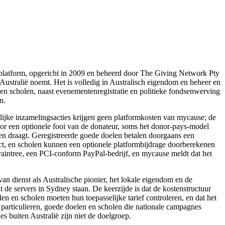
platform, opgericht in 2009 en beheerd door The Giving Network Pty
 Australië noemt. Het is volledig in Australisch eigendom en beheer en
n en scholen, naast evenementenregistratie en politieke fondsenwerving
n.
onlijke inzamelingsacties krijgen geen platformkosten van mycause; de
oor een optionele fooi van de donateur, soms het donor-pays-model
ten draagt. Geregistreerde goede doelen betalen doorgaans een
ct, en scholen kunnen een optionele platformbijdrage doorberekenen
aintree, een PCI-conform PayPal-bedrijf, en mycause meldt dat het
an dienst als Australische pionier, het lokale eigendom en de
dat de servers in Sydney staan. De keerzijde is dat de kostenstructuur
len en scholen moeten hun toepasselijke tarief controleren, en dat het
e particulieren, goede doelen en scholen die nationale campagnes
s buiten Australië zijn niet de doelgroep.