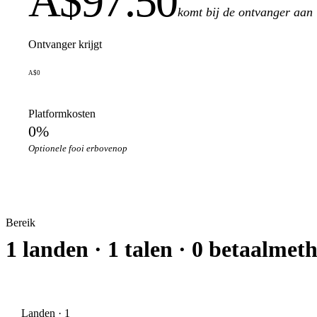
A$97.50
komt bij de ontvanger aan
Ontvanger krijgt
A$0
Platformkosten
0%
Optionele fooi erbovenop
Bereik
1 landen · 1 talen · 0 betaalmet
Landen · 1