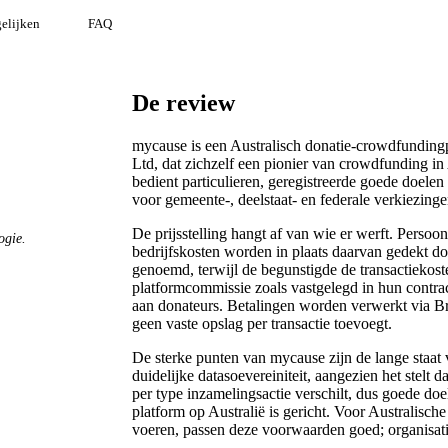
elijken
FAQ
De review
mycause is een Australisch donatie-crowdfunding
Ltd, dat zichzelf een pionier van crowdfunding in
bedient particulieren, geregistreerde goede doele
voor gemeente-, deelstaat- en federale verkiezinge
De prijsstelling hangt af van wie er werft. Perso
ogie.
bedrijfskosten worden in plaats daarvan gedekt d
genoemd, terwijl de begunstigde de transactiekos
platformcommissie zoals vastgelegd in hun contra
aan donateurs. Betalingen worden verwerkt via Br
geen vaste opslag per transactie toevoegt.
De sterke punten van mycause zijn de lange staat v
duidelijke datasoevereiniteit, aangezien het stelt 
per type inzamelingsactie verschilt, dus goede doe
platform op Australië is gericht. Voor Australisch
voeren, passen deze voorwaarden goed; organisatie