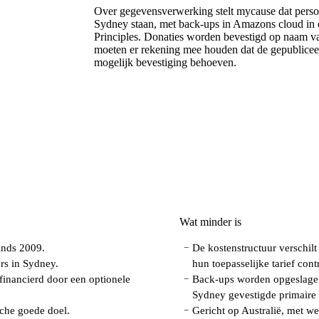
Over gegevensverwerking stelt mycause dat persoo
Sydney staan, met back-ups in Amazons cloud in d
Principles. Donaties worden bevestigd op naam v
moeten er rekening mee houden dat de gepubliceer
mogelijk bevestiging behoeven.
Wat minder is
inds 2009.
De kostenstructuur verschil
−
rs in Sydney.
hun toepasselijke tarief cont
financierd door een optionele
Back-ups worden opgeslagen
−
Sydney gevestigde primaire 
che goede doel.
Gericht op Australië, met we
−