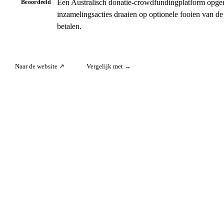
Een Australisch donatie-crowdfundingplatform opgeri
Beoordeeld
inzamelingsacties draaien op optionele fooien van de
betalen.
Naar de website ↗
Vergelijk met →