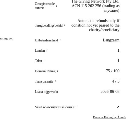
The Giving Network Pty Ltd,
Geregistreerde
ACN 115 262 256 (trading as
i
entiteit
mycause)
Automatic refunds only if
donation not yet passed to the
Terugbetalingsbeleid
i
charity/beneficiary
rating yet
Langzaam
Uitbetaalsnelheid
i
1
Landen
i
1
Talen
i
75 / 100
Domain Rating
i
4 / 5
Transparantie
i
2026-06-08
Laatst bijgewerkt
Visit www.mycause.com.au
↗
Domain Rating by Ahrefs