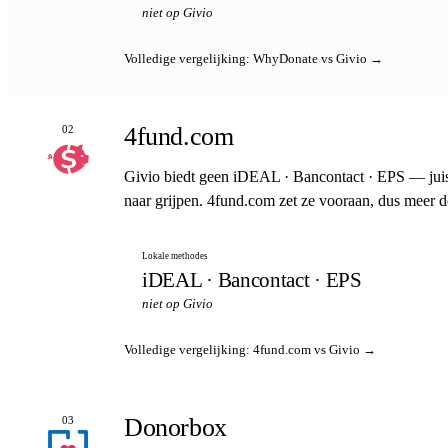
niet op Givio
Volledige vergelijking: WhyDonate vs Givio →
4fund.com
02
Givio biedt geen iDEAL · Bancontact · EPS — juis
naar grijpen. 4fund.com zet ze vooraan, dus meer 
Lokale methodes
iDEAL · Bancontact · EPS
niet op Givio
Volledige vergelijking: 4fund.com vs Givio →
Donorbox
03