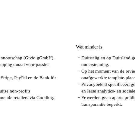
Wat minder is
 vennootschap (Givio gGmbH).
Duitstalig en op Duitsland g
−
oppingkanaal voor passief
ondersteuning.
Op het moment van de revie
−
Stripe, PayPal en de Bank für
onafgewerkte template-plac
Privacybeleid specificeert g
−
itse non-profits.
en Ierse analytics- en socia
emende retailers via Gooding.
Er werden geen aparte publi
−
transparantie beperkt.