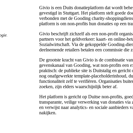
Givio is een Duits donatieplatform dat wordt be
gevestigd in Stuttgart. Het platform stelt goede d
verbonden met de Gooding charity-shoppingdienst
platform is om non-profits hun donaties op een tra
Givio beschrijft zichzelf als een non-profit organis
ogie.
partners voor het geldverkeer: kaart- en online-be
Sozialwirtschaft. Via de gekoppelde Gooding-diens
deelnemende retailers betalen een commissie die z
De grootste kracht van Givio is de combinatie van
gevenskanaal van Gooding, wat non-profits een ex
praktisch: de publieke site is Duitstalig en geric
nog onafgewerkte template-placeholderinhoud, dus
functionaliteit zelf te verifiëren. Organisaties buit
zoeken, zijn elders waarschijnlijk beter af.
Het platform is gericht op Duitse non-profits, goe
transparante, veilige verwerking van donaties via z
en verwijst naar analytics- en sociale aanbieders 
nakijken.