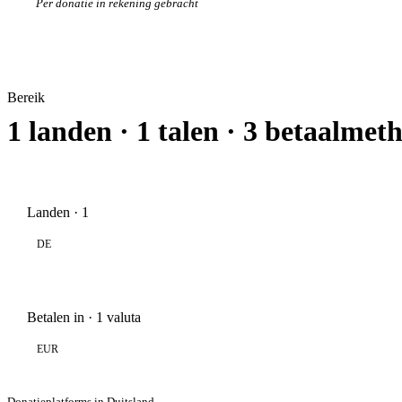
Per donatie in rekening gebracht
Bereik
1 landen · 1 talen · 3 betaalmet
Landen · 1
DE
Betalen in · 1 valuta
EUR
Donatieplatforms in Duitsland →