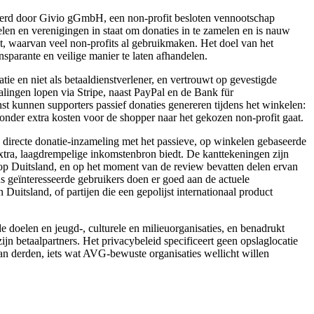
heerd door Givio gGmbH, een non-profit besloten vennootschap
oelen en verenigingen in staat om donaties in te zamelen en is nauw
, waarvan veel non-profits al gebruikmaken. Het doel van het
nsparante en veilige manier te laten afhandelen.
atie en niet als betaaldienstverlener, en vertrouwt op gevestigde
talingen lopen via Stripe, naast PayPal en de Bank für
t kunnen supporters passief donaties genereren tijdens het winkelen:
onder extra kosten voor de shopper naar het gekozen non-profit gaat.
 directe donatie-inzameling met het passieve, op winkelen gebaseerde
tra, laagdrempelige inkomstenbron biedt. De kanttekeningen zijn
ht op Duitsland, en op het moment van de review bevatten delen ervan
 geïnteresseerde gebruikers doen er goed aan de actuele
en Duitsland, of partijen die een gepolijst internationaal product
de doelen en jeugd-, culturele en milieuorganisaties, en benadrukt
ijn betaalpartners. Het privacybeleid specificeert geen opslaglocatie
van derden, iets wat AVG-bewuste organisaties wellicht willen