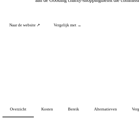
aan de Gooding charity-shoppingdienst die commissies
Naar de website ↗
Vergelijk met →
Overzicht
Kosten
Bereik
Alternatieven
Verg