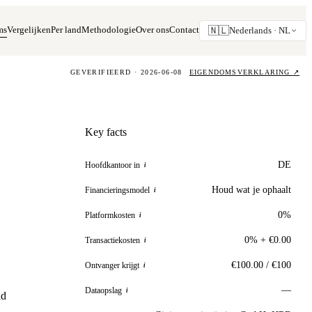
ms
Vergelijken
Per land
Methodologie
Over ons
Contact
🇳🇱
Nederlands ·
NL
GEVERIFIEERD · 2026-06-08
EIGENDOMSVERKLARING
↗
Key facts
DE
Hoofdkantoor in
i
Houd wat je ophaalt
Financieringsmodel
i
0%
Platformkosten
i
0% + €0.00
Transactiekosten
i
€100.00 / €100
Ontvanger krijgt
i
—
Dataopslag
i
ld