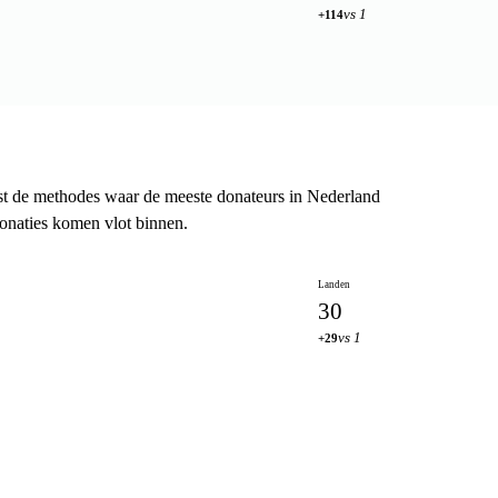
vs 1
+114
t de methodes waar de meeste donateurs in Nederland
donaties komen vlot binnen.
Landen
30
vs 1
+29