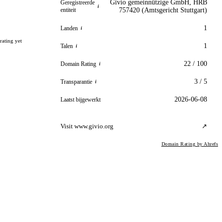
Givio gemeinnützige GmbH, HRB
Geregistreerde
i
entiteit
757420 (Amtsgericht Stuttgart)
1
Landen
i
rating yet
1
Talen
i
22 / 100
Domain Rating
i
3 / 5
Transparantie
i
2026-06-08
Laatst bijgewerkt
Visit www.givio.org
↗
Domain Rating by Ahrefs