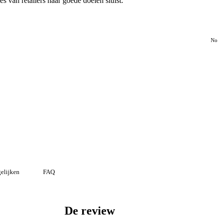
 van retailers naar goede doelen sluist.
No 
elijken
FAQ
De review