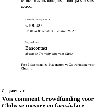
les met en avant, donc plus de dons passent sans
accroc.
Le bénéficiaire reçoit / €100
€100.00
sur Bancontact — contre €92.20
+€7.80
Moyens locaux
Bancontact
absent de Crowdfunding voor Clubs
Face-à-face complet : Kadonation vs Crowdfunding voor
Clubs →
Comparer avec
Vois comment Crowdfunding voor
Clubs se mesure en face-à-face.