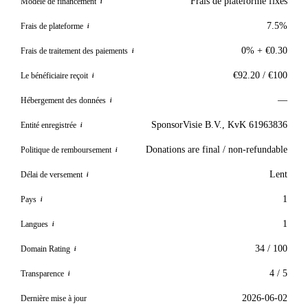
Frais de plateforme fixes
Modèle de financement
i
7.5%
Frais de plateforme
i
0% + €0.30
Frais de traitement des paiements
i
€92.20 / €100
Le bénéficiaire reçoit
i
—
Hébergement des données
i
SponsorVisie B.V., KvK 61963836
Entité enregistrée
i
Donations are final / non-refundable
Politique de remboursement
i
Lent
Délai de versement
i
1
Pays
i
1
Langues
i
34 / 100
Domain Rating
i
4 / 5
Transparence
i
2026-06-02
Dernière mise à jour