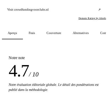
Visit crowdfundingvoorclubs.nl
↗
Domain Rating by Ahrefs
Aperçu
Frais
Couverture
Alternatives
Comp
Notre note
4.7
/ 10
Notre évaluation éditoriale globale. Le détail des pondérations est
publié dans la méthodologie.