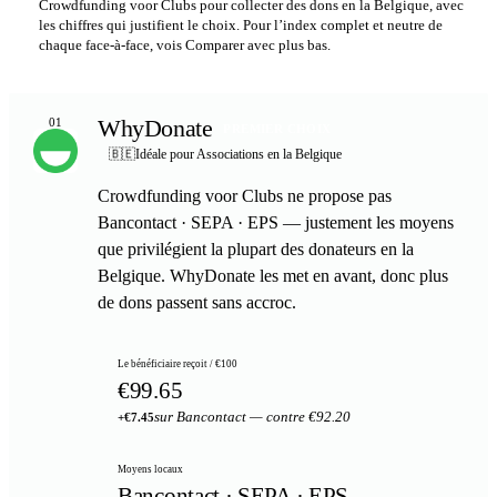
Crowdfunding voor Clubs pour collecter des dons en la Belgique, avec
les chiffres qui justifient le choix. Pour l’index complet et neutre de
chaque face-à-face, vois Comparer avec plus bas.
WhyDonate
01
PREMIER CHOIX
🇧🇪
Idéale pour Associations en la Belgique
Crowdfunding voor Clubs ne propose pas
Bancontact · SEPA · EPS — justement les moyens
que privilégient la plupart des donateurs en la
Belgique. WhyDonate les met en avant, donc plus
de dons passent sans accroc.
Le bénéficiaire reçoit / €100
€99.65
sur Bancontact — contre €92.20
+€7.45
Moyens locaux
Bancontact · SEPA · EPS