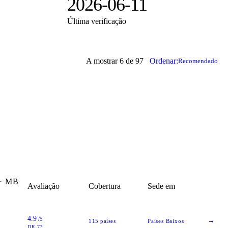
2026-06-11
Última verificação
A mostrar 6 de 97
Ordenar:
Recomendado
· MB
Avaliação
Cobertura
Sede em
4.9
/5
→
115
países
Países Baixos
DR 77