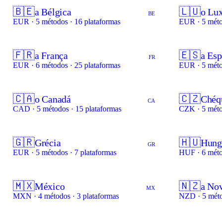
🇧🇪
🇱🇺
a Bélgica
o Lu
BE
EUR · 5 métodos · 16 plataformas
EUR · 5 méto
🇫🇷
🇪🇸
a França
a Es
FR
EUR · 6 métodos · 25 plataformas
EUR · 5 méto
🇨🇦
🇨🇿
o Canadá
Chéq
CA
CAD · 5 métodos · 15 plataformas
CZK · 5 méto
🇬🇷
🇭🇺
Grécia
Hung
GR
EUR · 5 métodos · 7 plataformas
HUF · 6 méto
🇲🇽
🇳🇿
México
a Nov
MX
MXN · 4 métodos · 3 plataformas
NZD · 5 méto