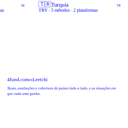
🇹🇷
Turquia
SE
TR
mas
TRY · 5 métodos · 2 plataformas
4fund.com
Leetchi
vs
Taxas, avaliações e cobertura de países lado a lado, e as situações em
que cada uma ganha.