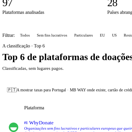
97
28
Plataformas analisadas
Países abran
Filtrar:
Todos
Sem fins lucrativos
Particulares
EU
US
Resi
A classificação · Top 6
Top 6 de plataformas de doaçõe
Classificadas, sem lugares pagos.
🇵🇹
A mostrar taxas para Portugal · MB WAY onde existe, cartão de crédit
Plataforma
WhyDonate
#1
Organizações sem fins lucrativos e particulares europeus que que