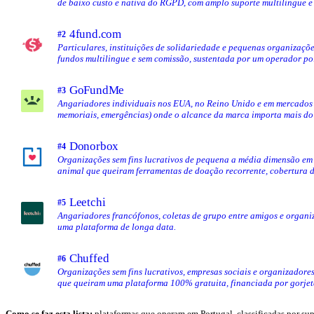
de baixo custo e nativa do RGPD, com amplo suporte multilingue e
4fund.com
#2
Particulares, instituições de solidariedade e pequenas organiza
fundos multilingue e sem comissão, sustentada por um operador p
instituição de pagamento da UE.
GoFundMe
#3
Angariadores individuais nos EUA, no Reino Unido e em mercados 
memoriais, emergências) onde o alcance da marca importa mais do
Donorbox
#4
Organizações sem fins lucrativos de pequena a média dimensão em 
animal que queiram ferramentas de doação recorrente, cobertura d
doação gerido, sem o compromisso de uma plataforma à escala de
Leetchi
#5
Angariadores francófonos, coletas de grupo entre amigos e organiz
uma plataforma de longa data.
Chuffed
#6
Organizações sem fins lucrativos, empresas sociais e organizadore
que queiram uma plataforma 100% gratuita, financiada por gorjetas
identidade antes de lançar.
Como se faz esta lista:
plataformas que operam em Portugal, classificadas por sup