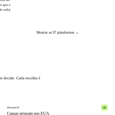
(o que o
de web).
Mostrar as 97 plataformas →
m decide. Cada escolha é
Ideal para 02
Causas pessoais nos EUA