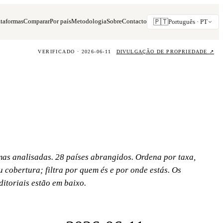
ataformas
Comparar
Por país
Metodologia
Sobre
Contacto
🇵🇹
Português ·
PT
VERIFICADO · 2026-06-11
DIVULGAÇÃO DE PROPRIEDADE
↗
mas analisadas. 28 países abrangidos. Ordena por taxa,
 cobertura; filtra por quem és e por onde estás. Os
ditoriais estão em baixo.