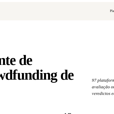
Pl
nte de
wdfunding de
97 platafor
avaliação ou
veredictos e