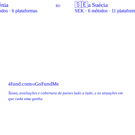
🇸🇪
nia
a Suécia
RO
dos · 6 plataformas
SEK · 6 métodos · 11 platafor
4fund.com
GoFundMe
vs
Taxas, avaliações e cobertura de países lado a lado, e as situações em
que cada uma ganha.