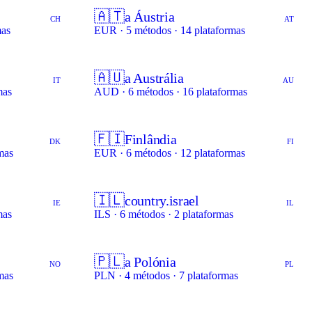
🇦🇹
a Áustria
CH
AT
mas
EUR · 5 métodos · 14 plataformas
🇦🇺
a Austrália
IT
AU
mas
AUD · 6 métodos · 16 plataformas
🇫🇮
Finlândia
DK
FI
mas
EUR · 6 métodos · 12 plataformas
🇮🇱
country.israel
IE
IL
mas
ILS · 6 métodos · 2 plataformas
🇵🇱
a Polónia
NO
PL
mas
PLN · 4 métodos · 7 plataformas