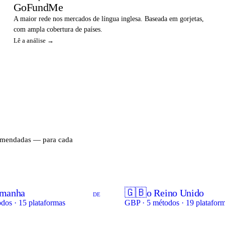
GoFundMe
A maior rede nos mercados de língua inglesa. Baseada em gorjetas,
com ampla cobertura de países.
Lê a análise →
comendadas — para cada
🇬🇧
emanha
o Reino Unido
DE
dos · 15 plataformas
GBP · 5 métodos · 19 platafor