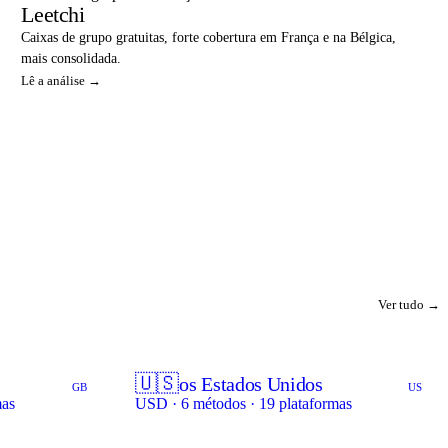
Leetchi
Caixas de grupo gratuitas, forte cobertura em França e na Bélgica,
mais consolidada.
Lê a análise →
Ver tudo →
🇺🇸
os Estados Unidos
GB
US
mas
USD · 6 métodos · 19 plataformas