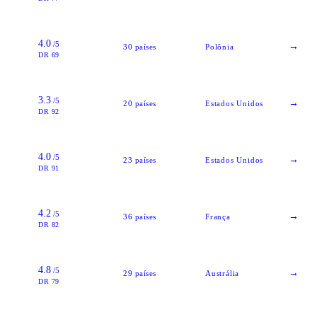
4.0
/5
→
30
países
Polônia
DR 69
3.3
/5
→
20
países
Estados Unidos
DR 92
4.0
/5
→
23
países
Estados Unidos
DR 91
4.2
/5
→
36
países
França
DR 82
4.8
/5
→
29
países
Austrália
DR 79