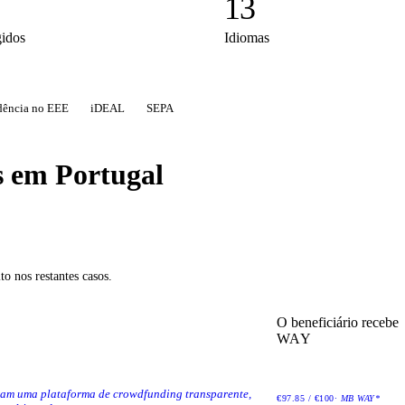
13
gidos
Idiomas
dência no EEE
iDEAL
SEPA
s em Portugal
o nos restantes casos.
O beneficiário recebe
WAY
iram uma plataforma de crowdfunding transparente,
€97.85 / €100
· MB WAY*