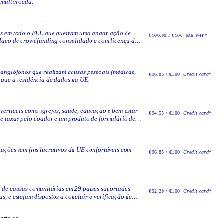
 multimoeda.
ções em todo o EEE que queiram uma angariação de
€100.00 / €100
· MB WAY*
olaco de crowdfunding consolidado e com licença de
anglófonos que realizam causas pessoais (médicas,
€96.85 / €100
· Credit card*
 que a residência de dados na UE.
verticais como igrejas, saúde, educação e bem-estar
€94.55 / €100
· Credit card*
e taxas pelo doador e um produto de formulário de
 um CRM.
ações sem fins lucrativos da UE confortáveis com
€96.85 / €100
· Credit card*
s de causas comunitárias em 29 países suportados
€92.20 / €100
· Credit card*
, e estejam dispostos a concluir a verificação de
orte ao