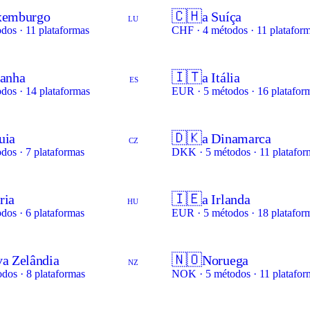
🇨🇭
xemburgo
a Suíça
LU
dos · 11 plataformas
CHF · 4 métodos · 11 platafor
🇮🇹
panha
a Itália
ES
dos · 14 plataformas
EUR · 5 métodos · 16 platafor
🇩🇰
uia
a Dinamarca
CZ
dos · 7 plataformas
DKK · 5 métodos · 11 platafor
🇮🇪
ria
a Irlanda
HU
dos · 6 plataformas
EUR · 5 métodos · 18 platafor
🇳🇴
a Zelândia
Noruega
NZ
dos · 8 plataformas
NOK · 5 métodos · 11 platafor