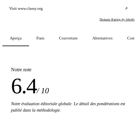
Visit www.classy.org
↗
Domain Rating by Ahrefs
Aperçu
Frais
Couverture
Alternatives
Comp
Notre note
6.4
/ 10
Notre évaluation éditoriale globale. Le détail des pondérations est
publié dans la méthodologie.