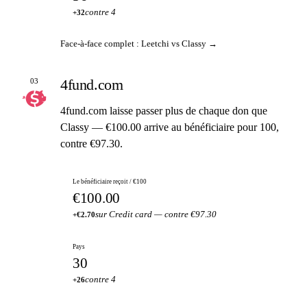
contre 4
+32
Face-à-face complet : Leetchi vs Classy →
4fund.com
03
4fund.com laisse passer plus de chaque don que
Classy — €100.00 arrive au bénéficiaire pour 100,
contre €97.30.
Le bénéficiaire reçoit / €100
€100.00
sur Credit card — contre €97.30
+€2.70
Pays
30
contre 4
+26