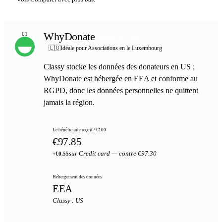
WhyDonate
01
PREMIER CHOIX
🇱🇺
Idéale pour Associations en le Luxembourg
Classy stocke les données des donateurs en US ;
WhyDonate est hébergée en EEA et conforme au
RGPD, donc les données personnelles ne quittent
jamais la région.
Le bénéficiaire reçoit / €100
€97.85
sur Credit card — contre €97.30
+€0.55
Hébergement des données
EEA
Classy : US