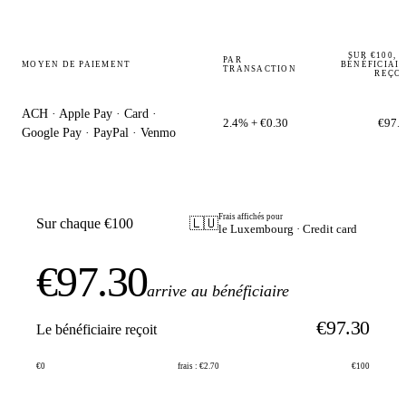
SUR €100, 
PAR
MOYEN DE PAIEMENT
BÉNÉFICIAI
TRANSACTION
REÇO
ACH · Apple Pay · Card ·
2.4% + €0.30
€97.
Google Pay · PayPal · Venmo
Frais affichés pour
Sur chaque €100
🇱🇺
le Luxembourg · Credit card
€97.30
arrive au bénéficiaire
€97.30
Le bénéficiaire reçoit
€0
frais : €2.70
€100