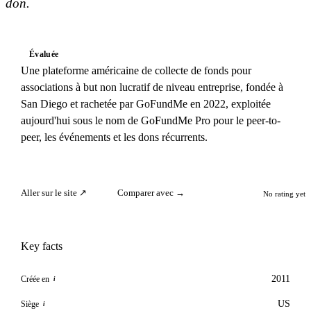
don.
Évaluée
Une plateforme américaine de collecte de fonds pour
associations à but non lucratif de niveau entreprise, fondée à
San Diego et rachetée par GoFundMe en 2022, exploitée
aujourd'hui sous le nom de GoFundMe Pro pour le peer-to-
peer, les événements et les dons récurrents.
Aller sur le site ↗
Comparer avec →
No rating yet
Key facts
2011
Créée en
i
US
Siège
i