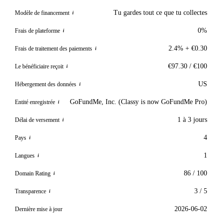
Tu gardes tout ce que tu collectes
Modèle de financement
i
0%
Frais de plateforme
i
2.4% + €0.30
Frais de traitement des paiements
i
€97.30 / €100
Le bénéficiaire reçoit
i
US
Hébergement des données
i
GoFundMe, Inc. (Classy is now GoFundMe Pro)
Entité enregistrée
i
1 à 3 jours
Délai de versement
i
4
Pays
i
1
Langues
i
86 / 100
Domain Rating
i
3 / 5
Transparence
i
2026-06-02
Dernière mise à jour