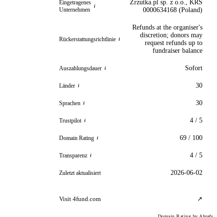
Zrzutka.pl sp. z o.o., KRS
Eingetragenes
i
Unternehmen
0000634168 (Poland)
Refunds at the organiser's
discretion; donors may
Rückerstattungsrichtlinie
i
request refunds up to
fundraiser balance
s
Sofort
Auszahlungsdauer
i
30
Länder
i
30
Sprachen
i
4 / 5
Trustpilot
i
69 / 100
Domain Rating
i
4 / 5
Transparenz
i
2026-06-02
Zuletzt aktualisiert
Visit 4fund.com
↗
Domain Rating by Ahrefs