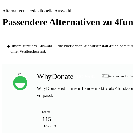
Alternativen · redaktionelle Auswahl
Passendere Alternativen zu 4fu
◆
Unsere kuratierte Auswahl — die Plattformen, die wir dir statt 4fund.com fü
unter Vergleichen mit.
WhyDonate
01
🇦🇹
Am besten für Ge
TOP-WAHL
WhyDonate ist in mehr Ländern aktiv als 4fund.com
verpasst.
Länder
115
vs 30
+85