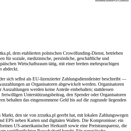
utka.pl, dem etablierten polnischen Crowdfunding-Dienst, betrieben
en für soziale, medizinische, persönliche, geschäftliche und
äischen Wirtschaftsraum tätig, mit einer breiten mehrsprachigen
n abdeckt.
er sich selbst als EU-lizenzierter Zahlungsdienstleister beschreibt —
Auszahlungen an Organisatoren abgewickelt werden. Organisatoren
r Auszahlungen werden keine Anteile einbehalten; stattdessen
n, freiwilligen Unterstützungsbeitrag, den Spender oder Organisatoren
ren behalten das eingenommene Geld bis auf die zugrunde liegenden
en Markt, den sie von zrzutka.pl geerbt hat, mit lokalen Zahlungswegen
 EPS neben Karten und digitalen Wallets. Die Kompromisse: ein
attformen US-amerikanischer Herkunft sowie eine Preistransparenz, die
inem veröffentlichten Pauschaltarif beruht. Für europäische