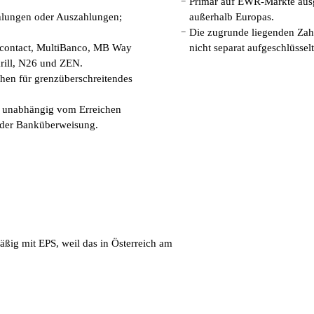
Primär auf EWR-Märkte ausg
−
ahlungen oder Auszahlungen;
außerhalb Europas.
Die zugrunde liegenden Zah
−
ncontact, MultiBanco, MB Way
nicht separat aufgeschlüsselt
rill, N26 und ZEN.
hen für grenzüberschreitendes
d unabhängig vom Erreichen
 oder Banküberweisung.
ßig mit EPS, weil das in Österreich am