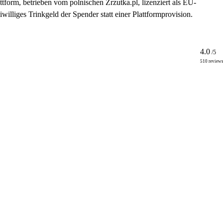
orm, betrieben vom polnischen Zrzutka.pl, lizenziert als EU-
iwilliges Trinkgeld der Spender statt einer Plattformprovision.
4.0
/5
510 review