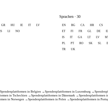
Sprachen · 30
GR
HU
IE
IT
LV
EN
BG
CA
HR
CS
IS
LI
NO
ET
FI
FR
GL
DE
E
IS
IT
GA
LT
LV
M
PL
PT
RO
SK
SL
TR
UK
Spendenplattformen in Belgien →
Spendenplattformen in Luxemburg →
Spendenpl
formen in Tschechien →
Spendenplattformen in Dänemark →
Spendenplattformen i
ormen in Norwegen →
Spendenplattformen in Polen →
Spendenplattformen in Port