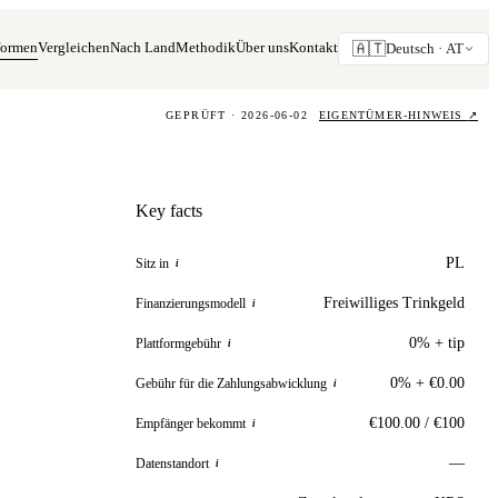
formen
Vergleichen
Nach Land
Methodik
Über uns
Kontakt
🇦🇹
Deutsch ·
AT
GEPRÜFT · 2026-06-02
EIGENTÜMER-HINWEIS
↗
Key facts
PL
Sitz in
i
Freiwilliges Trinkgeld
Finanzierungsmodell
i
0% + tip
Plattformgebühr
i
0% + €0.00
Gebühr für die Zahlungsabwicklung
i
€100.00 / €100
Empfänger bekommt
i
—
Datenstandort
i