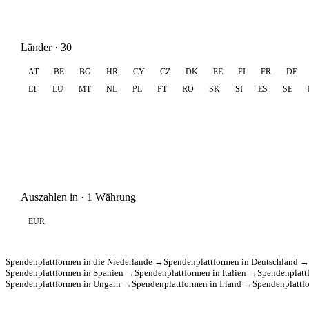
Länder · 30
AT
BE
BG
HR
CY
CZ
DK
EE
FI
FR
DE
LT
LU
MT
NL
PL
PT
RO
SK
SI
ES
SE
Auszahlen in · 1 Währung
EUR
Spendenplattformen in die Niederlande →
Spendenplattformen in Deutschland →
Spendenplattformen in Spanien →
Spendenplattformen in Italien →
Spendenplatt
Spendenplattformen in Ungarn →
Spendenplattformen in Irland →
Spendenplattf