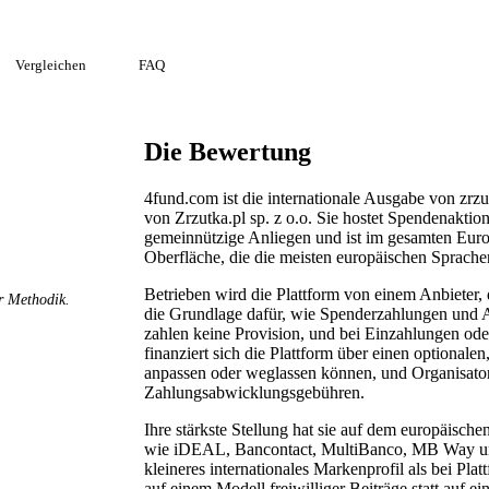
Vergleichen
FAQ
Die Bewertung
4fund.com ist die internationale Ausgabe von zrz
von Zrzutka.pl sp. z o.o. Sie hostet Spendenaktion
gemeinnützige Anliegen und ist im gesamten Europ
Oberfläche, die die meisten europäischen Sprache
Betrieben wird die Plattform von einem Anbieter, d
r Methodik.
die Grundlage dafür, wie Spenderzahlungen und 
zahlen keine Provision, und bei Einzahlungen ode
finanziert sich die Plattform über einen optionale
anpassen oder weglassen können, und Organisato
Zahlungsabwicklungsgebühren.
Ihre stärkste Stellung hat sie auf dem europäisch
wie iDEAL, Bancontact, MultiBanco, MB Way und
kleineres internationales Markenprofil als bei Pl
auf einem Modell freiwilliger Beiträge statt auf e