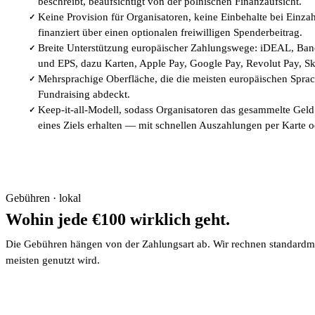
beschreibt, beaufsichtigt von der polnischen Finanzaufsicht.
Keine Provision für Organisatoren, keine Einbehalte bei Einz
✓
finanziert über einen optionalen freiwilligen Spenderbeitrag.
Breite Unterstützung europäischer Zahlungswege: iDEAL, Ba
✓
und EPS, dazu Karten, Apple Pay, Google Pay, Revolut Pay, Sk
Mehrsprachige Oberfläche, die die meisten europäischen Sprac
✓
Fundraising abdeckt.
Keep-it-all-Modell, sodass Organisatoren das gesammelte Gel
✓
eines Ziels erhalten — mit schnellen Auszahlungen per Karte
Gebühren · lokal
Wohin jede €100 wirklich geht.
Die Gebühren hängen von der Zahlungsart ab. Wir rechnen standardmä
meisten genutzt wird.