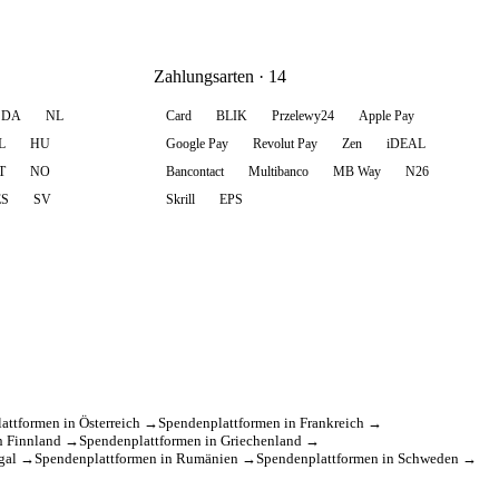
Zahlungsarten · 14
DA
NL
Card
BLIK
Przelewy24
Apple Pay
L
HU
Google Pay
Revolut Pay
Zen
iDEAL
T
NO
Bancontact
Multibanco
MB Way
N26
ES
SV
Skrill
EPS
attformen in Österreich →
Spendenplattformen in Frankreich →
n Finnland →
Spendenplattformen in Griechenland →
ugal →
Spendenplattformen in Rumänien →
Spendenplattformen in Schweden →