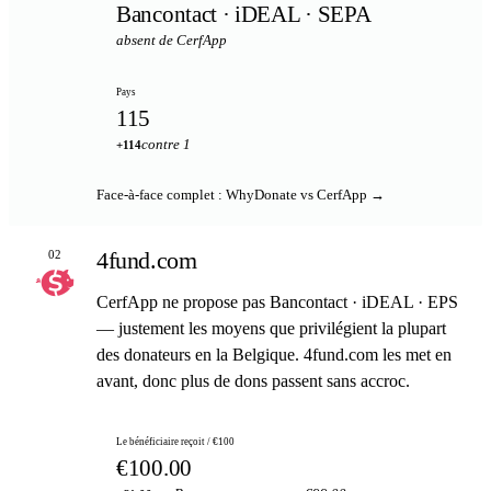
Bancontact · iDEAL · SEPA
absent de CerfApp
Pays
115
contre 1
+114
Face-à-face complet : WhyDonate vs CerfApp →
4fund.com
02
CerfApp ne propose pas Bancontact · iDEAL · EPS
— justement les moyens que privilégient la plupart
des donateurs en la Belgique. 4fund.com les met en
avant, donc plus de dons passent sans accroc.
Le bénéficiaire reçoit / €100
€100.00