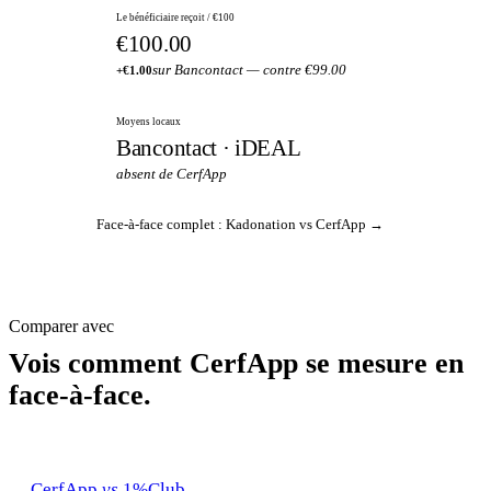
Le bénéficiaire reçoit / €100
€100.00
sur Bancontact — contre €99.00
+€1.00
Moyens locaux
Bancontact · iDEAL
absent de CerfApp
Face-à-face complet : Kadonation vs CerfApp →
Comparer avec
Vois comment CerfApp se mesure en
face-à-face.
CerfApp
vs
1%Club