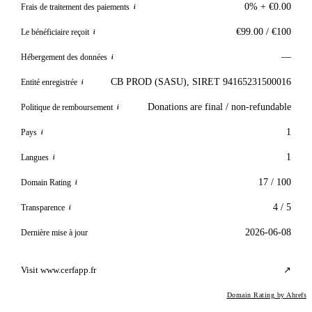
0% + €0.00
Frais de traitement des paiements
i
€99.00 / €100
Le bénéficiaire reçoit
i
—
Hébergement des données
i
CB PROD (SASU), SIRET 94165231500016
Entité enregistrée
i
Donations are final / non-refundable
Politique de remboursement
i
1
Pays
i
1
Langues
i
17 / 100
Domain Rating
i
4 / 5
Transparence
i
2026-06-08
Dernière mise à jour
Visit www.cerfapp.fr
↗
Domain Rating by Ahrefs