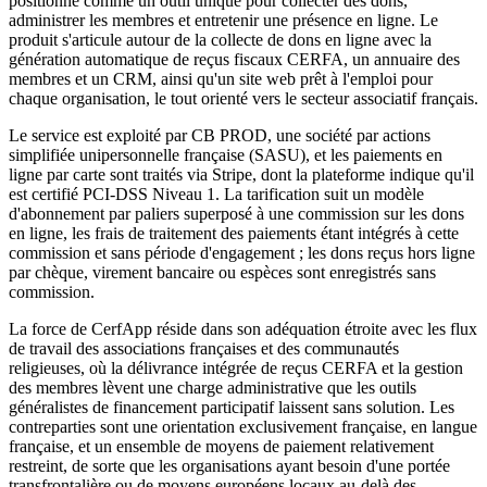
positionne comme un outil unique pour collecter des dons,
administrer les membres et entretenir une présence en ligne. Le
produit s'articule autour de la collecte de dons en ligne avec la
génération automatique de reçus fiscaux CERFA, un annuaire des
membres et un CRM, ainsi qu'un site web prêt à l'emploi pour
chaque organisation, le tout orienté vers le secteur associatif français.
Le service est exploité par CB PROD, une société par actions
simplifiée unipersonnelle française (SASU), et les paiements en
ligne par carte sont traités via Stripe, dont la plateforme indique qu'il
est certifié PCI-DSS Niveau 1. La tarification suit un modèle
d'abonnement par paliers superposé à une commission sur les dons
en ligne, les frais de traitement des paiements étant intégrés à cette
commission et sans période d'engagement ; les dons reçus hors ligne
par chèque, virement bancaire ou espèces sont enregistrés sans
commission.
La force de CerfApp réside dans son adéquation étroite avec les flux
de travail des associations françaises et des communautés
religieuses, où la délivrance intégrée de reçus CERFA et la gestion
des membres lèvent une charge administrative que les outils
généralistes de financement participatif laissent sans solution. Les
contreparties sont une orientation exclusivement française, en langue
française, et un ensemble de moyens de paiement relativement
restreint, de sorte que les organisations ayant besoin d'une portée
transfrontalière ou de moyens européens locaux au-delà des