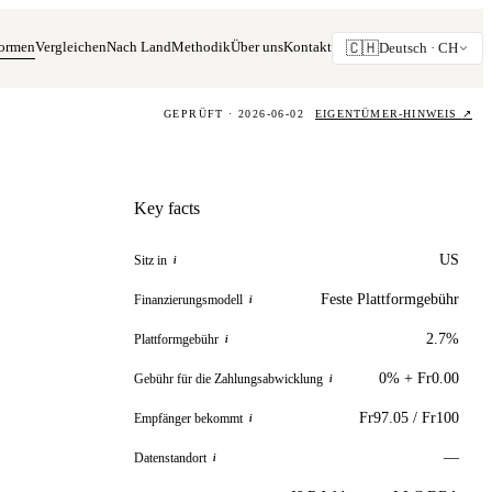
formen
Vergleichen
Nach Land
Methodik
Über uns
Kontakt
🇨🇭
Deutsch ·
CH
GEPRÜFT · 2026-06-02
EIGENTÜMER-HINWEIS
↗
Key facts
US
Sitz in
i
Feste Plattformgebühr
Finanzierungsmodell
i
2.7%
Plattformgebühr
i
0% + Fr0.00
Gebühr für die Zahlungsabwicklung
i
Fr97.05 / Fr100
Empfänger bekommt
i
—
Datenstandort
i