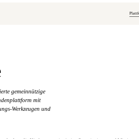
Platt
e
erte gemeinnützige
ndenplattform mit
ungs-Werkzeugen und