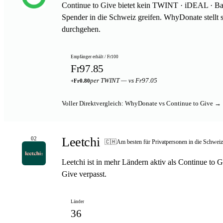
Continue to Give bietet kein TWINT · iDEAL · Ba
Spender in die Schweiz greifen. WhyDonate stellt 
durchgehen.
Empfänger erhält / Fr100
Fr97.85
per TWINT — vs Fr97.05
+Fr0.80
Voller Direktvergleich: WhyDonate vs Continue to Give →
Leetchi
02
🇨🇭
Am besten für Privatpersonen in die Schwei
Leetchi ist in mehr Ländern aktiv als Continue to G
Give verpasst.
Länder
36