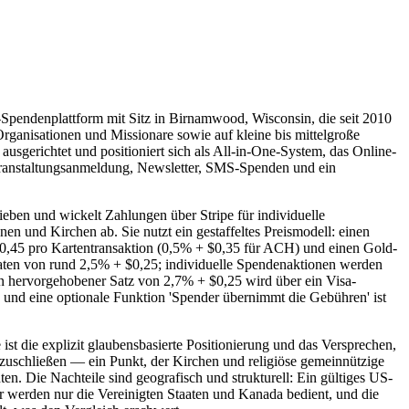
e-Spendenplattform mit Sitz in Birnamwood, Wisconsin, die seit 2010
 Organisationen und Missionare sowie auf kleine bis mittelgroße
usgerichtet und positioniert sich als All-in-One-System, das Online-
anstaltungsanmeldung, Newsletter, SMS-Spenden und ein
eben und wickelt Zahlungen über Stripe für individuelle
n und Kirchen ab. Sie nutzt ein gestaffeltes Preismodell: einen
$0,45 pro Kartentransaktion (0,5% + $0,35 für ACH) und einen Gold-
raten von rund 2,5% + $0,25; individuelle Spendenaktionen werden
n hervorgehobener Satz von 2,7% + $0,25 wird über ein Visa-
nd eine optionale Funktion 'Spender übernimmt die Gebühren' ist
st die explizit glaubensbasierte Positionierung und das Versprechen,
zuschließen — ein Punkt, der Kirchen und religiöse gemeinnützige
ten. Die Nachteile sind geografisch und strukturell: Ein gültiges US-
er werden nur die Vereinigten Staaten und Kanada bedient, und die