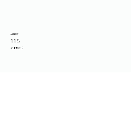
Länder
115
vs 2
+113