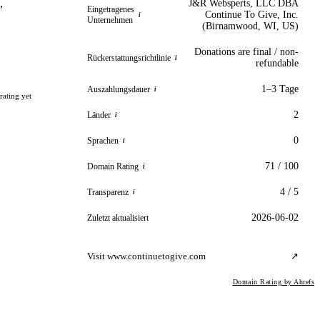
,
J&R Websperts, LLC DBA
Eingetragenes
Continue To Give, Inc.
i
Unternehmen
(Birnamwood, WI, US)
Donations are final / non-
Rückerstattungsrichtlinie
i
refundable
1–3 Tage
Auszahlungsdauer
i
rating yet
2
Länder
i
0
Sprachen
i
71 / 100
Domain Rating
i
4 / 5
Transparenz
i
2026-06-02
Zuletzt aktualisiert
Visit www.continuetogive.com
↗
Domain Rating by Ahrefs