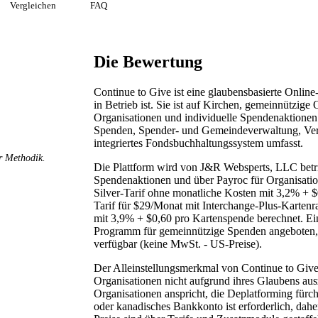
Vergleichen
FAQ
Die Bewertung
Continue to Give ist eine glaubensbasierte Onlin
in Betrieb ist. Sie ist auf Kirchen, gemeinnützige
Organisationen und individuelle Spendenaktionen a
Spenden, Spender- und Gemeindeverwaltung, Ver
integriertes Fondsbuchhaltungssystem umfasst.
r Methodik.
Die Plattform wird von J&R Websperts, LLC betri
Spendenaktionen und über Payroc für Organisatione
Silver-Tarif ohne monatliche Kosten mit 3,2% + 
Tarif für $29/Monat mit Interchange-Plus-Karten
mit 3,9% + $0,60 pro Kartenspende berechnet. Ei
Programm für gemeinnützige Spenden angeboten, u
verfügbar (keine MwSt. - US-Preise).
Der Alleinstellungsmerkmal von Continue to Give i
Organisationen nicht aufgrund ihres Glaubens aus
Organisationen anspricht, die Deplatforming fürch
oder kanadisches Bankkonto ist erforderlich, dah