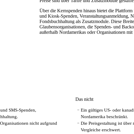
Preise sind über Tarife und Zusatzmodule gestaffe
Über die Kernspenden hinaus bietet die Plattfor
und Kiosk-Spenden, Veranstaltungsanmeldung, N
Fondsbuchhaltung als Zusatzmodule. Diese Breite
Glaubensorganisationen, die Spenden- und Backof
außerhalb Nordamerikas oder Organisationen mit
Das nicht
n und SMS-Spenden,
Ein gültiges US- oder kanad
−
chhaltung.
Nordamerika beschränkt.
 Organisationen nicht aufgrund
Die Preisgestaltung ist über
−
Vergleiche erschwert.