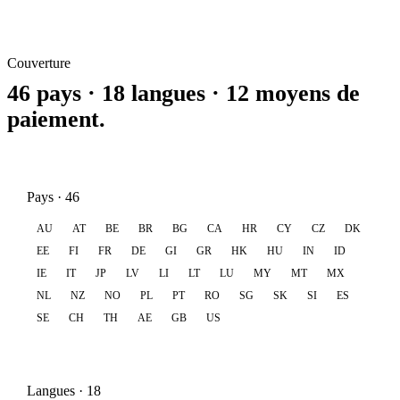
Couverture
46 pays · 18 langues · 12 moyens de
paiement.
Pays · 46
AU
AT
BE
BR
BG
CA
HR
CY
CZ
DK
EE
FI
FR
DE
GI
GR
HK
HU
IN
ID
IE
IT
JP
LV
LI
LT
LU
MY
MT
MX
NL
NZ
NO
PL
PT
RO
SG
SK
SI
ES
SE
CH
TH
AE
GB
US
Langues · 18