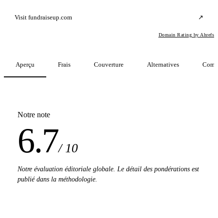
Visit fundraiseup.com
↗
Domain Rating by Ahrefs
Aperçu
Frais
Couverture
Alternatives
Comp
Notre note
6.7
/ 10
Notre évaluation éditoriale globale. Le détail des pondérations est
publié dans la méthodologie.