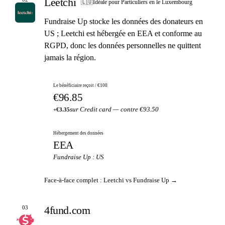
Leetchi
🇱🇺
Idéale pour Particuliers en le Luxembourg
Fundraise Up stocke les données des donateurs en
US ; Leetchi est hébergée en EEA et conforme au
RGPD, donc les données personnelles ne quittent
jamais la région.
Le bénéficiaire reçoit / €100
€96.85
sur Credit card — contre €93.50
+€3.35
Hébergement des données
EEA
Fundraise Up : US
Face-à-face complet : Leetchi vs Fundraise Up →
4fund.com
03