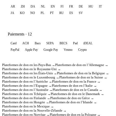
AR
ZH
DA
NL
EN
FI
FR
DE
HU
IT
JA
KO
NO
PL
PT
RU
ES
SV
Paiements · 12
Card
ACH
Bacs
SEPA
BECS
Pad
iDEAL
PayPal
Apple Pay
Google Pay
Venmo
Crypto
Plateformes de don en les Pays-Bas →
Plateformes de don en l’Allemagne →
Plateformes de don en le Royaume-Uni →
Plateformes de don en les États-Unis →
Plateformes de don en la Belgique →
Plateformes de don en le Luxembourg →
Plateformes de don en la Suisse →
Plateformes de don en l’Autriche →
Plateformes de don en la France →
Plateformes de don en l’Espagne →
Plateformes de don en l’Italie →
Plateformes de don en l’Australie →
Plateformes de don en le Canada →
Plateformes de don en Tchéquie →
Plateformes de don en le Danemark →
Plateformes de don en Finlande →
Plateformes de don en Grèce →
Plateformes de don en Hongrie →
Plateformes de don en l’Irlande →
Plateformes de don en le Mexique →
Plateformes de don en la Nouvelle-Zélande →
Plateformes de don en Norvège →
Plateformes de don en la Pologne →