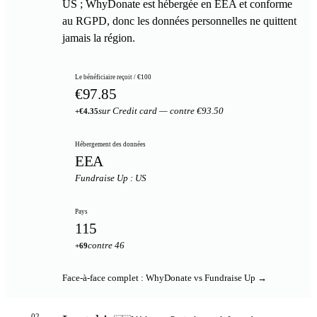
US ; WhyDonate est hébergée en EEA et conforme
au RGPD, donc les données personnelles ne quittent
jamais la région.
Le bénéficiaire reçoit / €100
€97.85
sur Credit card — contre €93.50
+€4.35
Hébergement des données
EEA
Fundraise Up : US
Pays
115
contre 46
+69
Face-à-face complet : WhyDonate vs Fundraise Up →
02