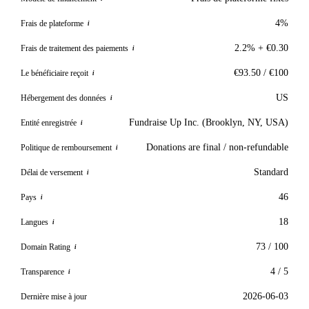
4%
Frais de plateforme
i
2.2% + €0.30
Frais de traitement des paiements
i
€93.50 / €100
Le bénéficiaire reçoit
i
US
Hébergement des données
i
Fundraise Up Inc. (Brooklyn, NY, USA)
Entité enregistrée
i
Donations are final / non-refundable
Politique de remboursement
i
Standard
Délai de versement
i
46
Pays
i
18
Langues
i
73 / 100
Domain Rating
i
4 / 5
Transparence
i
2026-06-03
Dernière mise à jour