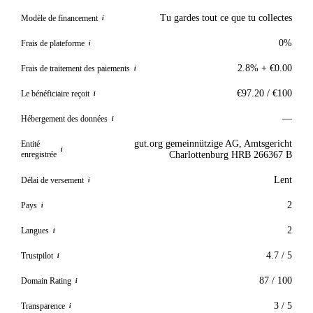
Tu gardes tout ce que tu collectes
Modèle de financement
i
0%
Frais de plateforme
i
2.8% + €0.00
Frais de traitement des paiements
i
€97.20 / €100
Le bénéficiaire reçoit
i
—
Hébergement des données
i
gut.org gemeinnützige AG, Amtsgericht
Entité
i
enregistrée
Charlottenburg HRB 266367 B
Lent
Délai de versement
i
2
Pays
i
2
Langues
i
4.7 / 5
Trustpilot
i
87 / 100
Domain Rating
i
3 / 5
Transparence
i