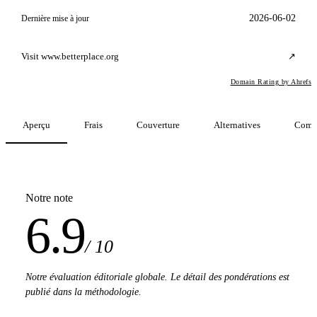
2026-06-02
Dernière mise à jour
Visit www.betterplace.org
↗
Domain Rating by Ahrefs
Aperçu
Frais
Couverture
Alternatives
Comp
Notre note
6.9
/ 10
Notre évaluation éditoriale globale. Le détail des pondérations est
publié dans la méthodologie.