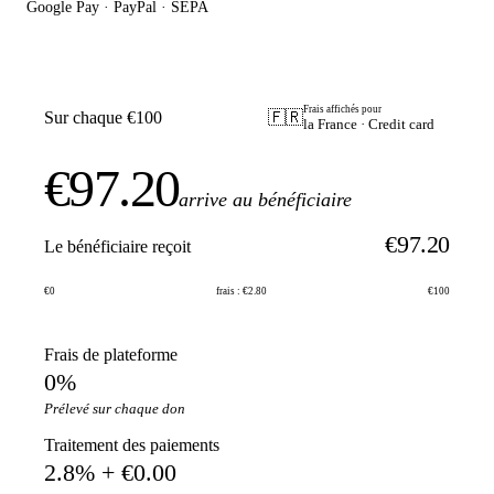
Google Pay · PayPal · SEPA
Frais affichés pour
Sur chaque €100
🇫🇷
la France · Credit card
€97.20
arrive au bénéficiaire
€97.20
Le bénéficiaire reçoit
€0
frais : €2.80
€100
Frais de plateforme
0%
Prélevé sur chaque don
Traitement des paiements
2.8% + €0.00