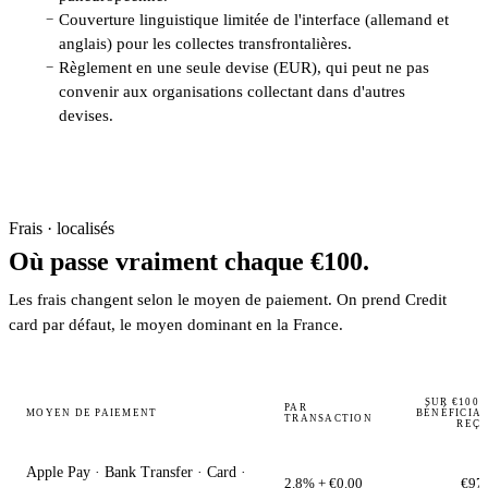
Couverture linguistique limitée de l'interface (allemand et
−
anglais) pour les collectes transfrontalières.
Règlement en une seule devise (EUR), qui peut ne pas
−
convenir aux organisations collectant dans d'autres
devises.
Frais · localisés
Où passe vraiment chaque €100.
Les frais changent selon le moyen de paiement. On prend Credit
card par défaut, le moyen dominant en la France.
SUR €100,
PAR
MOYEN DE PAIEMENT
BÉNÉFICIAI
TRANSACTION
REÇO
Apple Pay · Bank Transfer · Card ·
2.8% + €0.00
€97