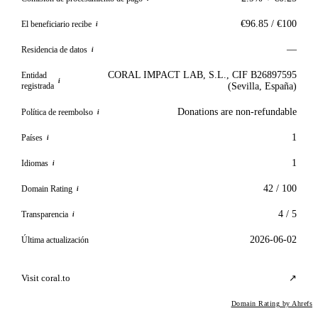
€96.85 / €100
El beneficiario recibe
i
—
Residencia de datos
i
CORAL IMPACT LAB, S.L., CIF B26897595
Entidad
i
registrada
(Sevilla, España)
Donations are non-refundable
Política de reembolso
i
1
Países
i
1
Idiomas
i
42 / 100
Domain Rating
i
4 / 5
Transparencia
i
2026-06-02
Última actualización
Visit coral.to
↗
Domain Rating by Ahrefs