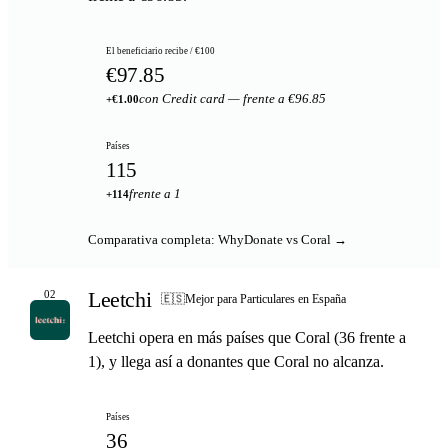
El beneficiario recibe / €100
€97.85
con Credit card — frente a €96.85
+€1.00
Países
115
frente a 1
+114
Comparativa completa: WhyDonate vs Coral →
Leetchi
02
🇪🇸
Mejor para Particulares en España
Leetchi opera en más países que Coral (36 frente a
1), y llega así a donantes que Coral no alcanza.
Países
36