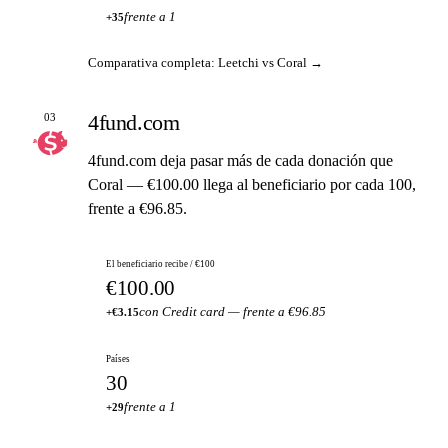
frente a 1
+35
Comparativa completa: Leetchi vs Coral →
4fund.com
03
4fund.com deja pasar más de cada donación que
Coral — €100.00 llega al beneficiario por cada 100,
frente a €96.85.
El beneficiario recibe / €100
€100.00
con Credit card — frente a €96.85
+€3.15
Países
30
frente a 1
+29