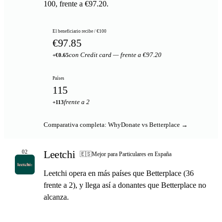
100, frente a €97.20.
El beneficiario recibe / €100
€97.85
con Credit card — frente a €97.20
+€0.65
Países
115
frente a 2
+113
Comparativa completa: WhyDonate vs Betterplace →
Leetchi
02
🇪🇸
Mejor para Particulares en España
Leetchi opera en más países que Betterplace (36
frente a 2), y llega así a donantes que Betterplace no
alcanza.