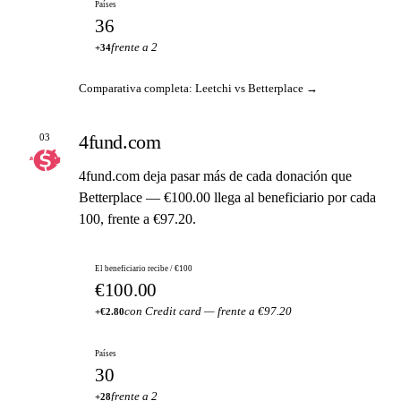
Países
36
frente a 2
+34
Comparativa completa: Leetchi vs Betterplace →
4fund.com
03
4fund.com deja pasar más de cada donación que
Betterplace — €100.00 llega al beneficiario por cada
100, frente a €97.20.
El beneficiario recibe / €100
€100.00
con Credit card — frente a €97.20
+€2.80
Países
30
frente a 2
+28