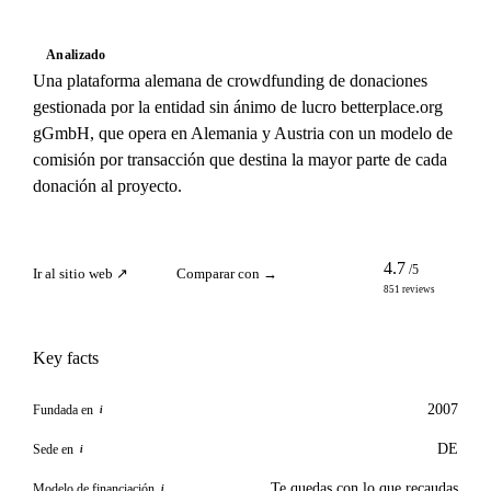
Analizado
Una plataforma alemana de crowdfunding de donaciones
gestionada por la entidad sin ánimo de lucro betterplace.org
gGmbH, que opera en Alemania y Austria con un modelo de
comisión por transacción que destina la mayor parte de cada
donación al proyecto.
4.7
/5
Ir al sitio web ↗
Comparar con →
851 reviews
Key facts
2007
Fundada en
i
DE
Sede en
i
Te quedas con lo que recaudas
Modelo de financiación
i