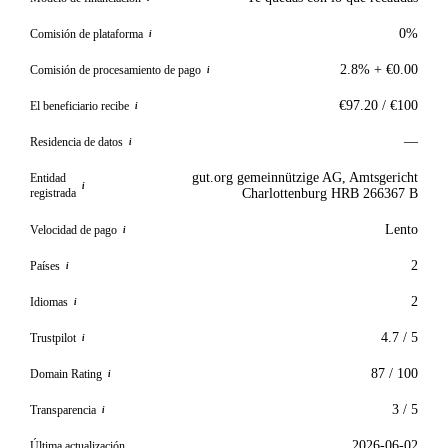
0%
Comisión de plataforma
i
2.8% + €0.00
Comisión de procesamiento de pago
i
€97.20 / €100
El beneficiario recibe
i
—
Residencia de datos
i
gut.org gemeinnützige AG, Amtsgericht
Entidad
i
registrada
Charlottenburg HRB 266367 B
Lento
Velocidad de pago
i
2
Países
i
2
Idiomas
i
4.7 / 5
Trustpilot
i
87 / 100
Domain Rating
i
3 / 5
Transparencia
i
2026-06-02
Última actualización